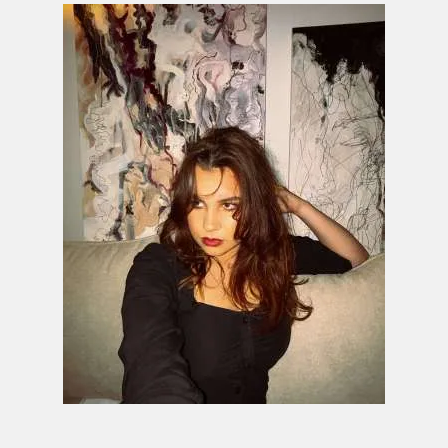
An der HTBLuVA Spengergasse habe ich
nicht nur Kunst aber auch Interior Design
gemeistert. Natürlich kann man in der Kunst
aber auch im Design nie wirklich auslernen,
dies war nur ein guter Start in eine Welt neuer
Ideen.
Nichts macht einen Künstler glücklicher, als
das seine Bilder nachempfunden werden
können.
Ich bin sehr dankbar für jede einzelne
Wertschätzung, die ich von Euch bekomme!
Vielen Dank an Euch!