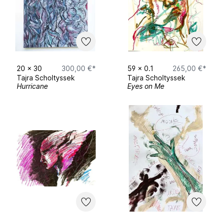
20
x
30
300,00 €*
59
x
0.1
265,00 €*
Tajra Scholtyssek
Tajra Scholtyssek
Hurricane
Eyes on Me