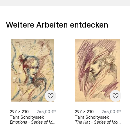
Tajra Scholtyssek
Weitere Arbeiten entdecken
Meine Kunstrichtungen:
-Moderne Kunst - Abstrakt und
Expressionistisch
-Fotografie
-Interior und Surface Design
-Experimentelle Kunst
Graduierte bei HTBLuVA Spengergasse in
297
x
210
265,00 €*
297
x
210
265,00 €*
Tajra Scholtyssek
Wien für Kunst und Design
Tajra Scholtyssek
Emotions - Series of Moments Nr.4
The Hat - Series of Moments Nr.3