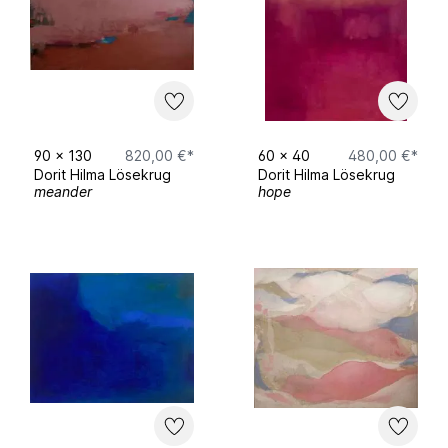
90
x
130
820,00 €*
60
x
40
480,00 €*
Dorit Hilma Lösekrug
Dorit Hilma Lösekrug
meander
hope