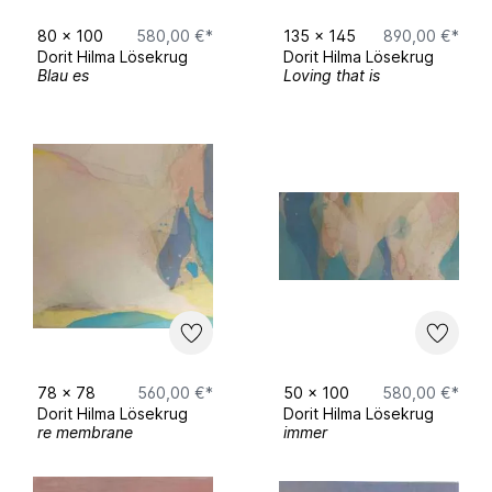
80
x
100
580,00 €*
135
x
145
890,00 €*
Dorit Hilma Lösekrug
Dorit Hilma Lösekrug
Blau es
Loving that is
78
x
78
560,00 €*
50
x
100
580,00 €*
Dorit Hilma Lösekrug
Dorit Hilma Lösekrug
re membrane
immer