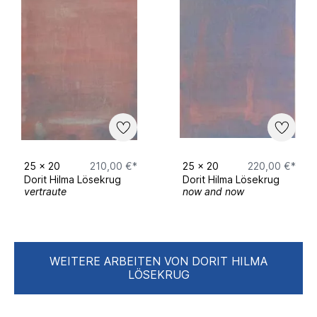
25
x
20
210,00 €*
25
x
20
220,00 €*
Dorit Hilma Lösekrug
Dorit Hilma Lösekrug
vertraute
now and now
WEITERE ARBEITEN VON DORIT HILMA
LÖSEKRUG