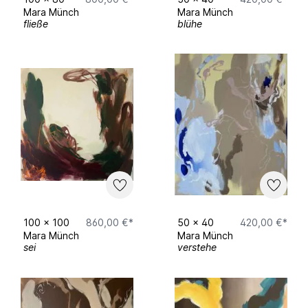
Mara Münch
Mara Münch
fließe
blühe
100
x
100
860,00 €*
50
x
40
420,00 €*
Mara Münch
Mara Münch
sei
verstehe