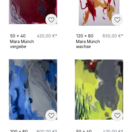
50
x
40
420,00 €*
120
x
80
850,00 €*
Mara Münch
Mara Münch
vergebe
wachse
100
x
80
800,00 €*
50
x
40
420,00 €*