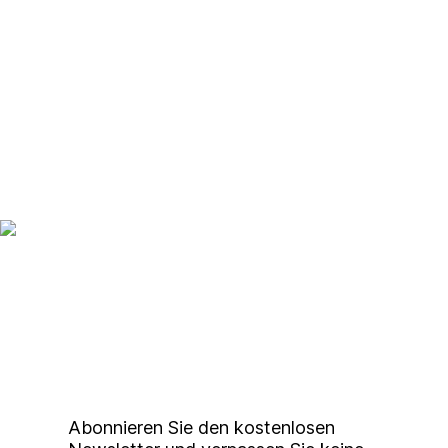
Up to date bleiben mit
unserem
Studierendenkunstmarkt
Newsletter
Abonnieren Sie den kostenlosen