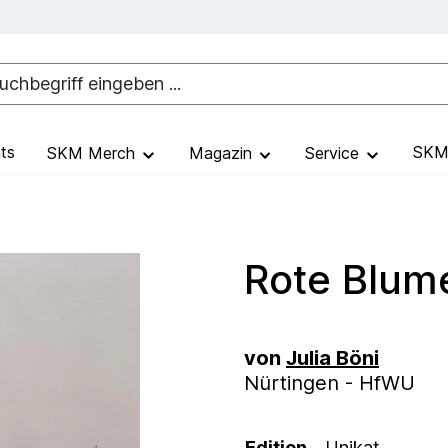
ts
SKM 
SKM Merch
Magazin
Service
Rote Blum
von
Julia Böni
Nürtingen - HfWU
Edition
Unikat