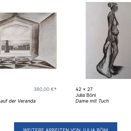
380,00 €*
42
x
27
Julia Böni
auf der Veranda
Dame mit Tuch
WEITERE ARBEITEN VON JULIA BÖNI