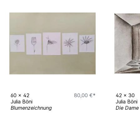
60
x
42
80,00 €*
42
x
30
Julia Böni
Julia Böni
Blumenzeichnung
Die Dame 