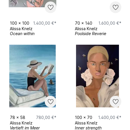
100
x
100
1.400,00 €*
70
x
140
1.600,00 €*
Alissa Knelz
Alissa Knelz
Ocean within
Poolside Reverie
78
x
58
780,00 €*
100
x
70
1.400,00 €*
Alissa Knelz
Alissa Knelz
Vertieft im Meer
Inner strength