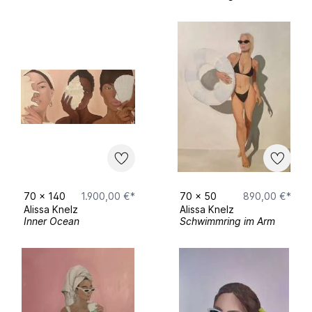
70
x
140
1.900,00 €*
70
x
50
890,00 €*
Alissa Knelz
Alissa Knelz
Inner Ocean
Schwimmring im Arm