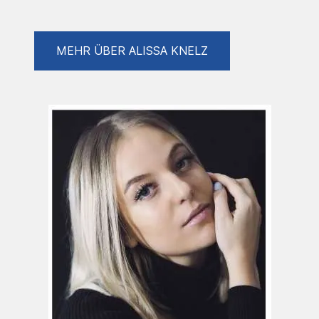
abstrahierten Elementen oder Textelementen
kombiniert werden. Dabei entsteht eine
Bildsprache, die sowohl Ruhe als auch Stärke
ausstrahlt.
MEHR ÜBER ALISSA KNELZ
Ein wiederkehrendes Motiv ihrer Arbeiten ist
die Darstellung von Frauen – als Sinnbild für
innere Kraft, Gelassenheit und Verbundenheit
mit ihrer Umgebung. Natürliche Elemente wie
Pflanzen, Tiere oder die Meereswelt
verschmelzen mit den Figuren und schaffen
poetische Bildwelten, in denen Verletzlichkeit
und Stärke gleichermaßen ihren Platz finden.
Ihre Gemälde laden dazu ein, einen Moment
innezuhalten und die Schönheit leiser, oft
übersehener Augenblicke wahrzunehmen.
Sie ist seit 2021 Teil von SKM.