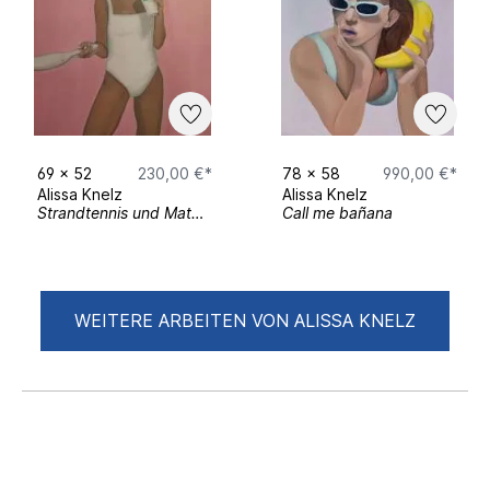
69
x
52
230,00 €*
78
x
58
990,00 €*
Alissa Knelz
Alissa Knelz
Strandtennis und Matcha
Call me bañana
WEITERE ARBEITEN VON ALISSA KNELZ