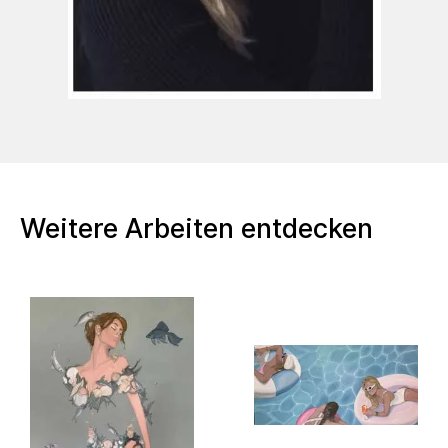
Ausbildung
Bachelor of arts in Kunst-Pädagogik-
Therapie
Alanus Hochschule für Kunst und
Gesellschaft
Weitere Arbeiten entdecken
Master of Education Kunst Einzelfach
GyGe
Universität Duisburg-Essen