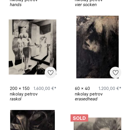
eller, düsseldorf
hands
vier socken
2023 [a] 75. frankfurter buchmesse · mit
grass publishers
seit 2026 bei skm
200
x
150
1.600,00 €*
60
x
40
1.200,00 €*
nikolay petrov
nikolay petrov
raskol
erasedhead
SOLD