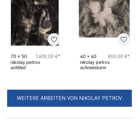
70
x
50
1.600,00 €*
40
x
40
800,00 €*
nikolay petrov
nikolay petrov
untitled
schneesturm
WEITERE ARBEITEN VON NIKOLAY PETROV