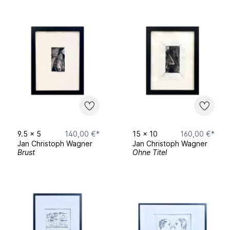
2019
3 Maler – Akte, Schwänze, Abstraktionen,
Senatssaal HfBK Dresden.
Sweet Spot° Gallery by MI/AMO, Hole of
Fame Dresden.
2018
9.5
x
5
140,00 €*
15
x
10
160,00 €*
Jan Christoph Wagner
Jan Christoph Wagner
abgefahren, Verkehrsmuseum Dresden.
Brust
Ohne Titel