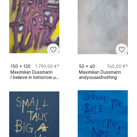
Jahresausstellung HfBK Dresden
2024
Westwerk Leipzig / SKM Galerie
Hole of Fame Dresden
150
x
120
1.790,00 €*
50
x
40
740,00 €*
Maximilian Dussmann
Maximilian Dussmann
I believe in tomorrow until tomorrow
andyousaidnothing
2025
Galerie der HBK Saarbrücken
Hochschule der Bildenden Künste Athen
Art Academy of Latvia Riga