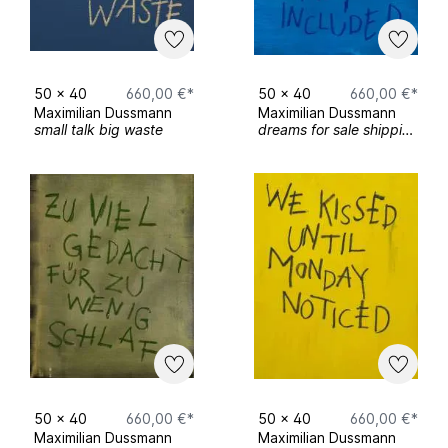
2026
Kunsthaus Dresden
Galerie Zimmer48 Berlin
50
x
40
660,00 €*
50
x
40
660,00 €*
Maximilian Dussmann
Maximilian Dussmann
Jahresausstellung HfBK Dresden
small talk big waste
dreams for sale shipping not included
Auszeichnungen:
2024 -
Anton-Lachner Preis der Sparkassen
Stiftung
Sammlungen:
Universitätsbibliothek Budapest, Ungarn
50
x
40
660,00 €*
50
x
40
660,00 €*
Maximilian Dussmann
Maximilian Dussmann