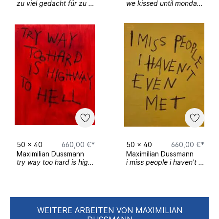
zu viel gedacht für zu wenig schlaf
we kissed until monday noticed
50
x
40
660,00 €*
50
x
40
660,00 €*
Maximilian Dussmann
Maximilian Dussmann
try way too hard is highway to hell
i miss people i haven't even met
WEITERE ARBEITEN VON MAXIMILIAN