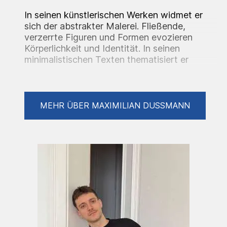
In seinen künstlerischen Werken widmet er
sich der abstrakter Malerei. Fließende,
verzerrte Figuren und Formen evozieren
Körperlichkeit und Identität. In seinen
minimalistischen Texten thematisiert er
soziale Realitäten. Beide Ausdrucksformen
sind durch ihre direkte Art und den Dialog
zwischen Form und Narration charakterisiert.
MEHR ÜBER MAXIMILIAN DUSSMANN
Ausstellungen:
2019
Die Galerie Rain