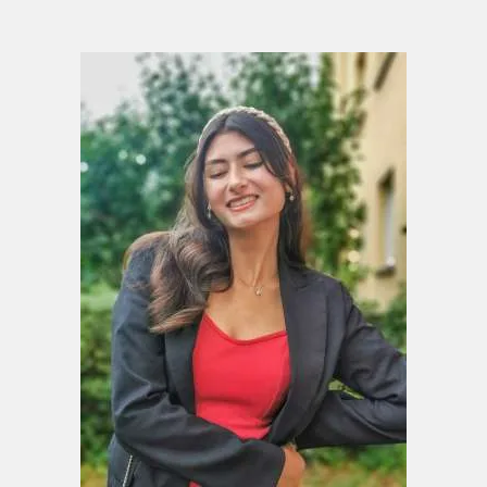
Awards" in der Kategorie "Best Story"
2024/2023: 1. Deutschlandstipendium
2023: Top 100 "Young Storyteller Award"
Ausstellungen und Veröffentlichungen
künstlerischer Werke
2026: Veröffentlichung künstlerischer
Beiträge in der 16. Ausgabe der
Literaturzeitschrift Johnny
aus Frankfurt
am Main
2025: Veröffentlichung ihres 3. Romans
"Die Welt der verlorenen Ideen" mit selbst
gestaltetem Cover als auch Abbildungen
ihrer eigenen Gemälde zu jedem Kapitel.
2024: Veröffentlichung ihres 2. Romans
"In der Stille unseres Wesens" mit selbst
gestaltetem Cover als auch Abbildungen
ihrer eigenen Gemälde zu jedem Kapitel.