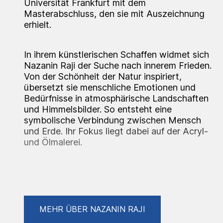
Universität Frankfurt mit dem
Masterabschluss, den sie mit Auszeichnung
erhielt.
In ihrem künstlerischen Schaffen widmet sich
Nazanin Raji der Suche nach innerem Frieden.
Von der Schönheit der Natur inspiriert,
übersetzt sie menschliche Emotionen und
Bedürfnisse in atmosphärische Landschaften
und Himmelsbilder. So entsteht eine
symbolische Verbindung zwischen Mensch
und Erde. Ihr Fokus liegt dabei auf der Acryl-
und Ölmalerei.
Förderungen und Preise
2025: Top 30 "Young Storyteller Award"
MEHR ÜBER NAZANIN RAJI
2024/2025: 2. Deutschlandstipendium
2024: Gewinnerin des "Thalia Storyteller