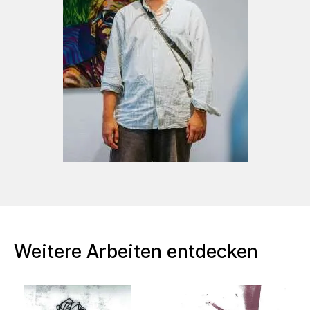
Dezember 2022 Kleines Format
(Gruppenausstellung; Ecke Galerie; Augsburg)
September 2022 Generation Z 2
(Gruppenausstellung; Galerie Oberstdorf;
Ausstellender und Organisation)
Seit Juli 2022 Projektausstellung
der Studierenden des Lehrstuhls
Kunstpädagogik; Gebäude G Universität
Augsburg)
Juni 2022 Schrecklich Schön
(Gruppenausstellung der Fachschaft
Kunstpädagogik; Gebäude G Universität
Augsburg)
Weitere Arbeiten entdecken
September
2021 Studentenkunstmarkt x Fynn
Kliemann (Gruppenausstellung; Pittlerwerke