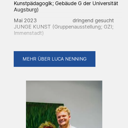
Kunstpädagogik; Gebäude G der Universität
Augsburg)
Mai 2023 dringend gesucht
JUNGE KUNST (Gruppenausstellung; GZI;
Immenstadt)
April 2023 Ex:posing
(Gruppenausstellung; Pangäa Kollektiv;
Augsburg)
MEHR ÜBER LUCA NENNING
Februar 2023 Körper
(Gruppenausstellung; Ecke Galerie; Augsburg)
Februar 2023 Zwischenraum
(Gruppenausstellung; Pangäa Kollektiv;
Augsburg)
Januar 2023 Halt//los
(Gruppenausstellung der Fachschaft
Kunstpädagogik; Gebäude G Universität
Augsburg)