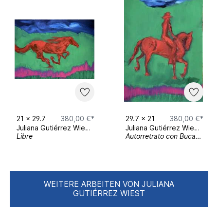
Gallery Lau Munich​
April 2022 - Juni 2022
Winterausstellung „All good things come
in small packages“ - Dezember 2020 -
März 2021 Gallery Lau, Munich
21
x
29.7
380,00 €*
29.7
x
21
380,00 €*
Juliana Gutiérrez Wiest
Juliana Gutiérrez Wiest
Libre
Autorretrato con Bucanero
WEITERE ARBEITEN VON JULIANA
GUTIÉRREZ WIEST