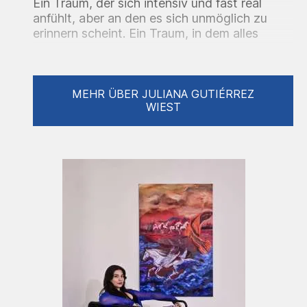
Ein Traum, der sich intensiv und fast real
anfühlt, aber an den es sich unmöglich zu
erinnern scheint. Ein Traum, in dem alles
Irrationale Sinn macht und in dem sich unser
Wesen ohne Einfluss der Außenwelt frei
ausdrücken kann. Dort findet Juliana ihre
Inspiration. Genau wie die Surrealisten
MEHR ÜBER JULIANA GUTIÉRREZ
WIEST
wendet sie die Technik des Automatischen
Zeichnen an, Träume im noch halb bewussten
Zustand zu zeichnen. Juliana kombiniert
abstrakte Elemente , die die
verschwommenen Erinnerungen an ihre
kolumbianische Heimat verkörpern, mit
präzise gemalten Skulpturen, die optisch an
die europäische Klassik erinnern. Diese stellen
die Menschen dar, die Teil unseres Lebens
sind oder es beeinflussen. Einige mit mehr
Intensität, andere nur leicht, schon fast in
Vergessenheit geraten. Trotzdem ist/war
jeder von ihnen von Bedeutung. Auch Träume
prägen uns auf ähnliche Weise. An Viele