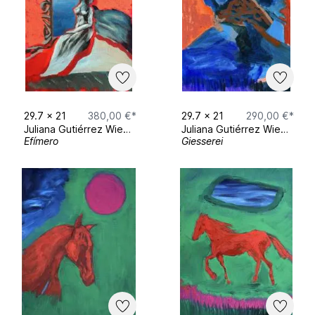
einzutauchen zu können.
K U N S T A U S S T E L L U N G E N
29.7
x
21
380,00 €*
29.7
x
21
290,00 €*
Ephemeral Spaces with Hope Bartley -
Juliana Gutiérrez Wiest
Juliana Gutiérrez Wiest
Mai 2026 München
Efímero
Giesserei
​​Kleinformat Ausstellung „Who am I“ -
Dezember 2025 bis Februar 2026
Biophilia - Gruppenausstellung
Farbenladen München Januar 2025
„Happy End“ x Broke Today
Rauminstallation mit Stephanie Wiest -
München - November 2024
TME Associates München x Gallery Lau
„Vielfalt“ zsm. mit Künstlern Quint
Buchholz und SIME Juni 2024
URSPRUNG Gallery Lau x Vontobel -