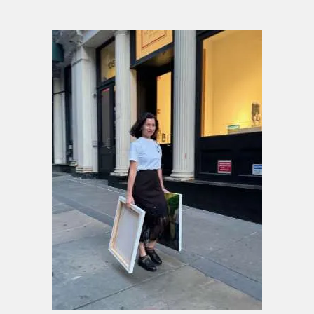
„Wäre ich Dichterin, würde ich Märchen und
Sagen schreiben.“
Anna Hopfensberger arbeitet vorwiegend im
Medium der Malerei. Farbe, Form und der
sichtbare Pinselstrich bilden das Zentrum
ihrer künstlerischen Praxis. Durch intensive
Farbkontraste, eine expressive Pinselführung
und verdichtete Kompositionen entstehen
figurative Bildwelten von starker Präsenz,
Dynamik und psychologischer Spannung.
Ihre malerische Sprache steht in einem
offenen Dialog mit der autonomen
Farbauffassung von Henri Matisse und Pierre
Bonnard, dem körperlich aufgeladenen
Duktus Chaïm Soutines, der
kompositorischen Verdichtung Max
Beckmanns und der klaren Flächigkeit