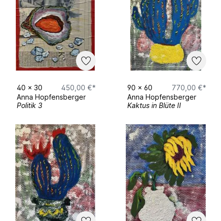
Timeline – Anna Hopfensberger
Education
2023–2025
– Master of Fine Arts in
Painting at New York Academy of Art,
New York, USA
40
x
30
450,00 €*
90
x
60
770,00 €*
2019–2022
– Art Study at the Art
Anna Hopfensberger
Anna Hopfensberger
Academy in Kolbermoor, Bavaria,
Politik 3
Kaktus in Blüte II
Germany
Art Fairs
09–12 March 2023
– Word ART Dubai,
Dubai, UAE
11–16 February 2021
– 18th Annual Palm
Beach Show, Florida, USA
Museum Exhibitions
20–24 May 2023
– National Museum of