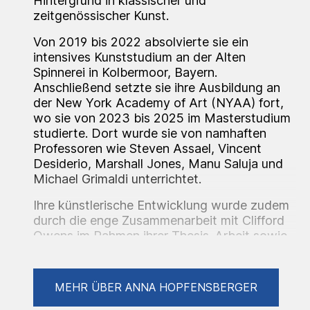
Hintergrund in klassischer und
zeitgenössischer Kunst.
Von 2019 bis 2022 absolvierte sie ein
intensives Kunststudium an der Alten
Spinnerei in Kolbermoor, Bayern.
Anschließend setzte sie ihre Ausbildung an
der New York Academy of Art (NYAA) fort,
wo sie von 2023 bis 2025 im Masterstudium
studierte. Dort wurde sie von namhaften
Professoren wie Steven Assael, Vincent
Desiderio, Marshall Jones, Manu Saluja und
Michael Grimaldi unterrichtet.
Ihre künstlerische Entwicklung wurde zudem
durch die enge Zusammenarbeit mit Clifford
Owens im Rahmen ihrer Thesis-Arbeit sowie
durch kritische Begleitungen von Ana
Benaroya geprägt.
MEHR ÜBER ANNA HOPFENSBERGER