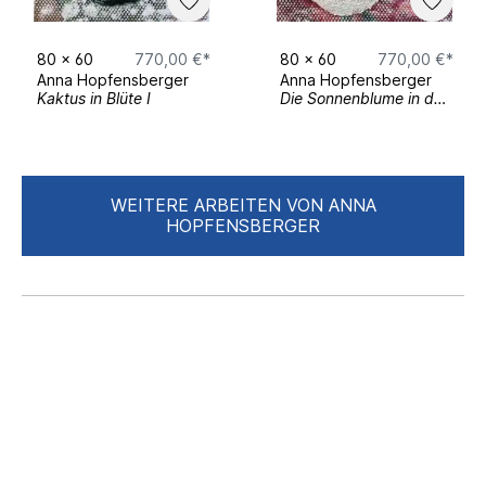
Egyptian Civilization (NMEC), Egypt
11–13 November 2022
– Frauen Museum,
80
x
60
770,00 €*
80
x
60
770,00 €*
Bonn, Germany
Anna Hopfensberger
Anna Hopfensberger
31 October–15 November 2018
– MIIT
Kaktus in Blüte I
Die Sonnenblume in der Vase
Museum, Turin, Italy
Magazine Features
April, May & June 2023
– British Vogue
WEITERE ARBEITEN VON ANNA
(Print Issues)
HOPFENSBERGER
May & June 2023
– Tatler Magazine
(Print Issues)
December 2018
– Architectural Digest,
New York, USA
Public Projects
03 December 2022–16 April 2023
– Art
Project at Kristallhütte, Zillertal, Austria
Solo Exhibitions