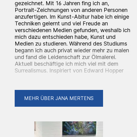
gezeichnet. Mit 16 Jahren fing ich an,
Portrait-Zeichnungen von anderen Personen
anzufertigen. Im Kunst-Abitur habe ich einige
Techniken gelernt und viel Freude an
verschiedenen Medien gefunden, weshalb ich
mich dazu entschieden habe, Kunst und
Medien zu studieren. Während des Studiums
begann ich auch privat wieder mehr zu malen
und fand die Leidenschaft zur Ölmalerei.
Aktuell beschäftige ich mich viel mit dem
Surrealismus. Inspiriert von Edward Hopper
und Rene Magritte habe ich einen Stil
gefunden, der zu mir passt. Mit der Bildreihe
Strangers versuche ich das fremde mit etwas
vertrautem zu verbinden.
MEHR ÜBER JANA MERTENS
Lebenslauf/Ausstellungen:
2020 Beginn Studium Kunst&Medien an der