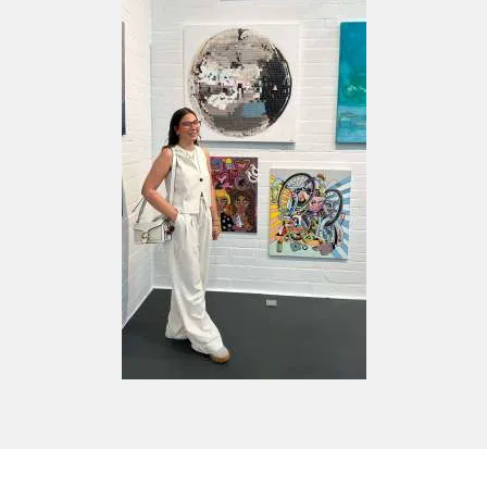
Carl von Ossietzky Universität
2022 Kinderbuch und Malbuch "Dat
Nordsee-ABC"
2022 Kunsthalle Wilhelmshaven "North
Oversee"
2022 Oldenburg "RAUM"
2022 Wandmalerei im Tide Hotel
Wilhelmshaven
2022 Einzelausstellung im Café Freiblock
Wilhelmshaven
2023 Showtime Oldenburg
2023 Einzelausstellung Sparkasse