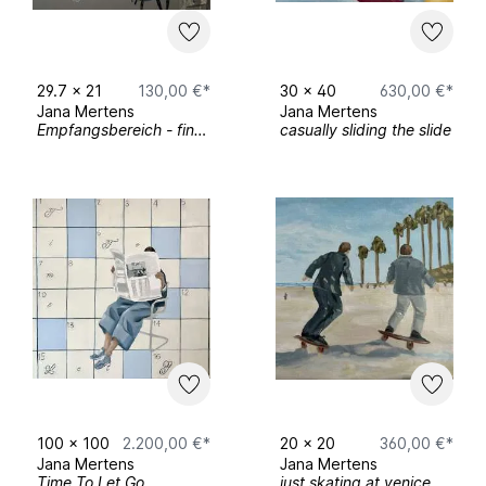
2026 Kulturbunker Bonn (Hans-Riegel
Stiftung)
29.7
x
21
130,00 €*
30
x
40
630,00 €*
2026 Kunsthalle Wilhelmshaven
Jana Mertens
Jana Mertens
Empfangsbereich - fine art print
casually sliding the slide
Aktiv beim Studierenden-Kunstmarkt seit:
November 2023
100
x
100
2.200,00 €*
20
x
20
360,00 €*
Jana Mertens
Jana Mertens
Time To Let Go
just skating at venice beach