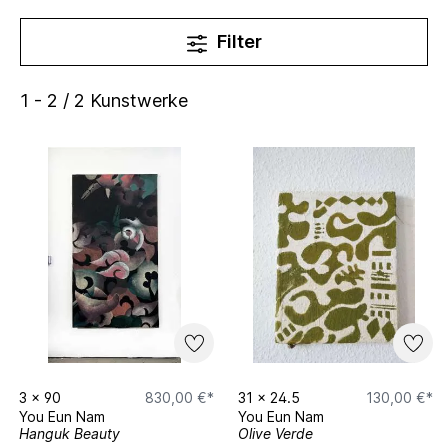
Filter
1 - 2 / 2 Kunstwerke
3
x
90
830,00 €*
31
x
24.5
130,00 €*
You Eun Nam
You Eun Nam
Hanguk Beauty
Olive Verde