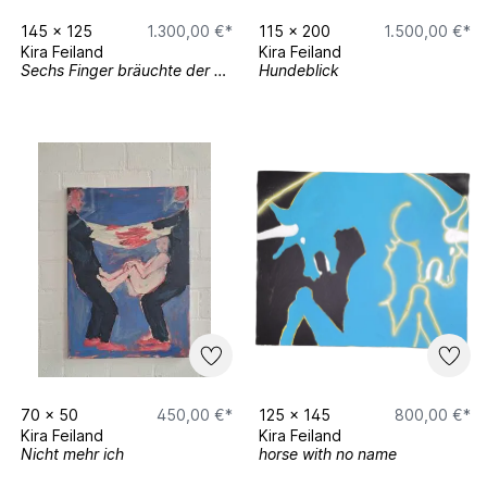
145
x
125
1.300,00 €*
115
x
200
1.500,00 €*
Kira Feiland
Kira Feiland
Sechs Finger bräuchte der Mensch
Hundeblick
70
x
50
450,00 €*
125
x
145
800,00 €*
Kira Feiland
Kira Feiland
Nicht mehr ich
horse with no name