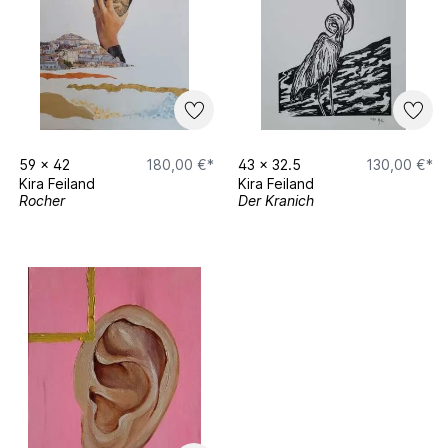
59
x
42
180,00 €*
43
x
32.5
130,00 €*
Kira Feiland
Kira Feiland
Rocher
Der Kranich