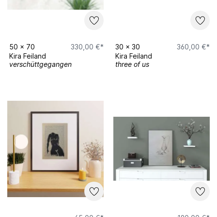
50
x
70
330,00 €*
30
x
30
360,00 €*
Kira Feiland
Kira Feiland
verschüttgegangen
three of us