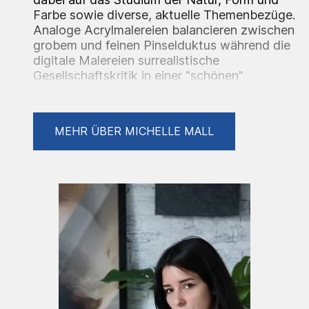
Farbe sowie diverse, aktuelle Themenbezüge.
Analoge Acrylmalereien balancieren zwischen
grobem und feinen Pinselduktus während die
digitale Malereien surrealistische
Gesellschaftskritik in einer "schönen"
Verpackung repräsentieren. Digitale Arbeiten
werden außerdem in begrenzter Auflagenzahl
als Kunstdrucke verkauft.
MEHR ÜBER MICHELLE MALL
Kunst und Literatur besitzen für sie immer
schon eine enge Verbindung. Bei ihrer Arbeit
als Künstlerin sind Texte, alleinstehend oder
begleitend zu ihrer Arbeit, nicht
wegzudenken. Seit zwei Jahren sind Texte
und eigenständige Publikationen immer
zunehmender Teil ihres Gesamtwerks.