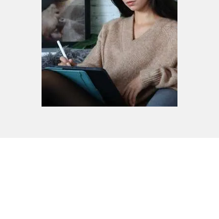
Veröffentlichungen/ Wettbewerbe
Juni 2020: 4.Platz Stuttgarter
Straßenbahnen AG Designwettbewerb
Dezember 2021: 3.Platz Jack Daniels
Kunstwettbewerb
Februar 2022: Publikation in der
Anthologie "Feuer gefangen" [Literareon]
März 2022: 4.Platz Kunstwettbewerb "I
AM HER VOICE"
August 2022: Publikation des Magazins
"Unity in Diversity"
Mai 2023: Publikation des Buchs "Nur ein
gut gemeinter Rat von einer völlig
fremden Person"
August 2023: Publikation des Buchs
"Blickwinkel"