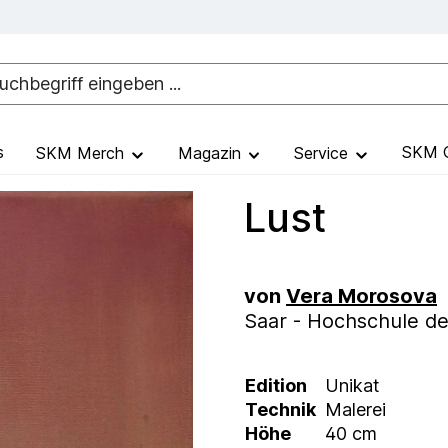
s
SKM G
SKM Merch
Magazin
Service
Lust
von
Vera Morosova
Saar - Hochschule de
Edition
Unikat
Technik
Malerei
Höhe
40 cm