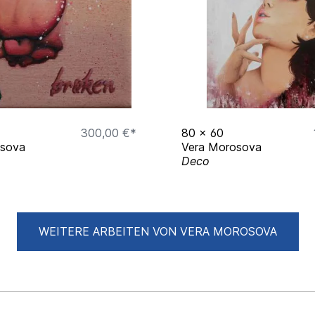
300,00 €*
80
x
60
osova
Vera Morosova
Deco
WEITERE ARBEITEN VON VERA MOROSOVA