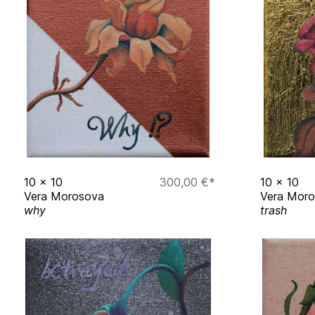
2021 Arbeit: Gestern-Heute-Morgen, Rechtsschu
Friedrichsthal
2020
Meisterinnenausstellung, Arrivalroom, Sa
2019
St.Barbara, Stadthalle Püttlingen, Püttling
2018
Eine Nacht im Glaskasten, HBK Saar, Saar
2017
King Kong, Kunsthochschule Mainz, Mainz
2017/18
Schacht und Heim, Deutsches Zeitun
10
x
10
300,00 €*
10
x
10
Vera Morosova
Vera Mor
why
trash