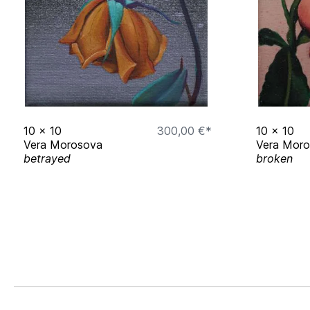
10
x
10
300,00 €*
10
x
10
Vera Morosova
Vera Mor
betrayed
broken