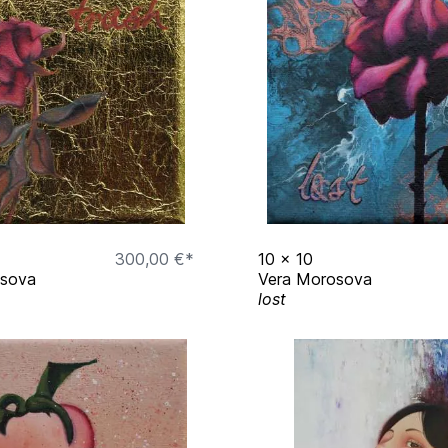
tzsaal Bildstock,
arbrücken
en
brücken
gsmuseum, Wadgassen
300,00 €*
10
x
10
osova
Vera Morosova
lost