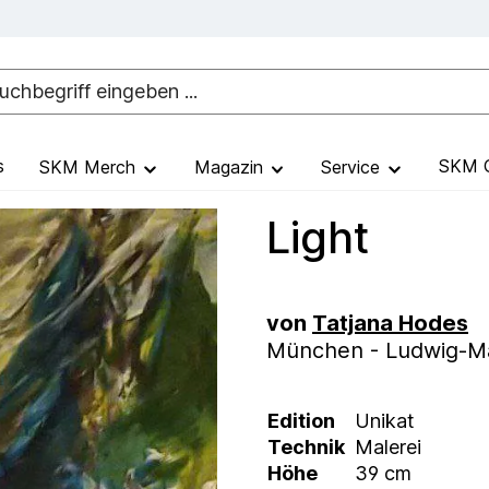
s
SKM G
SKM Merch
Magazin
Service
Light
von
Tatjana Hodes
München - Ludwig-Max
Edition
Unikat
Technik
Malerei
Höhe
39 cm