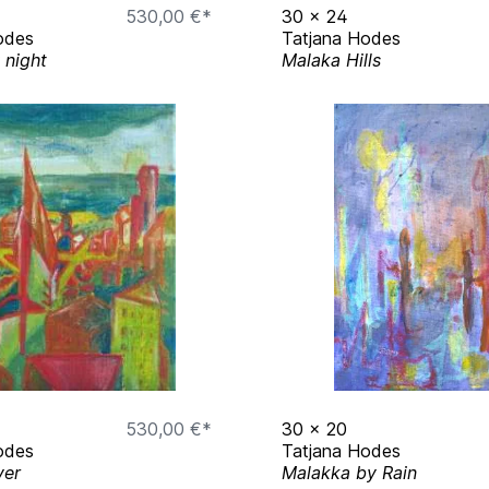
530,00 €*
30
x
24
odes
Tatjana Hodes
 night
Malaka Hills
530,00 €*
30
x
20
odes
Tatjana Hodes
ver
Malakka by Rain