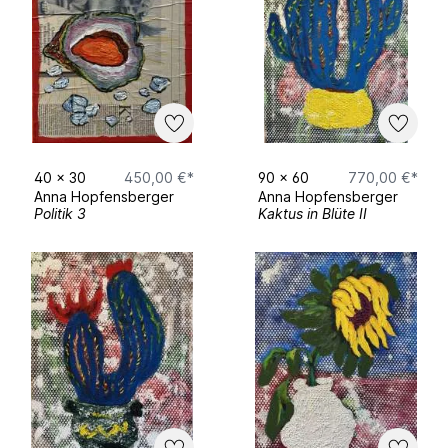
Timeline – Anna Hopfensberger
Education
2023–2025
– Master of Fine Arts in
Painting at New York Academy of Art,
New York, USA
40
x
30
450,00 €*
90
x
60
770,00 €*
2019–2022
– Art Study at the Art
Anna Hopfensberger
Anna Hopfensberger
Academy in Kolbermoor, Bavaria,
Politik 3
Kaktus in Blüte II
Germany
Art Fairs
09–12 March 2023
– Word ART Dubai,
Dubai, UAE
11–16 February 2021
– 18th Annual Palm
Beach Show, Florida, USA
Museum Exhibitions
20–24 May 2023
– National Museum of