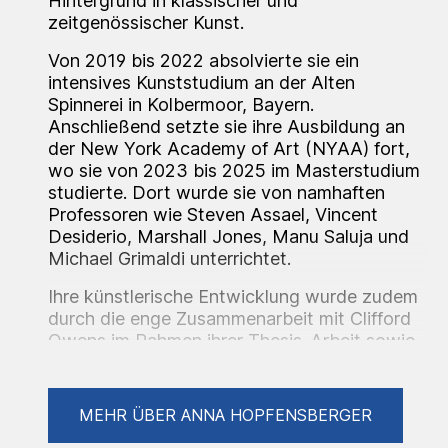
Hintergrund in klassischer und
zeitgenössischer Kunst.
Von 2019 bis 2022 absolvierte sie ein
intensives Kunststudium an der Alten
Spinnerei in Kolbermoor, Bayern.
Anschließend setzte sie ihre Ausbildung an
der New York Academy of Art (NYAA) fort,
wo sie von 2023 bis 2025 im Masterstudium
studierte. Dort wurde sie von namhaften
Professoren wie Steven Assael, Vincent
Desiderio, Marshall Jones, Manu Saluja und
Michael Grimaldi unterrichtet.
Ihre künstlerische Entwicklung wurde zudem
durch die enge Zusammenarbeit mit Clifford
Owens im Rahmen ihrer Thesis-Arbeit sowie
durch kritische Begleitungen von Ana
Benaroya geprägt.
MEHR ÜBER ANNA HOPFENSBERGER