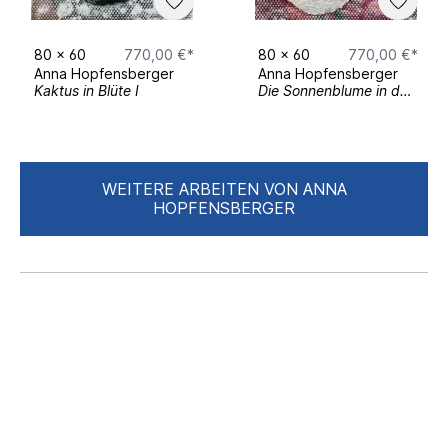
Egyptian Civilization (NMEC), Egypt
11–13 November 2022
– Frauen Museum,
80
x
60
770,00 €*
80
x
60
770,00 €*
Bonn, Germany
Anna Hopfensberger
Anna Hopfensberger
31 October–15 November 2018
– MIIT
Kaktus in Blüte I
Die Sonnenblume in der Vase
Museum, Turin, Italy
Magazine Features
April, May & June 2023
– British Vogue
WEITERE ARBEITEN VON ANNA
(Print Issues)
HOPFENSBERGER
May & June 2023
– Tatler Magazine
(Print Issues)
December 2018
– Architectural Digest,
New York, USA
Public Projects
03 December 2022–16 April 2023
– Art
Project at Kristallhütte, Zillertal, Austria
Solo Exhibitions