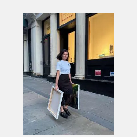
„Wäre ich Dichterin, würde ich Märchen und
Sagen schreiben.“
Anna Hopfensberger arbeitet vorwiegend im
Medium der Malerei. Farbe, Form und der
sichtbare Pinselstrich bilden das Zentrum
ihrer künstlerischen Praxis. Durch intensive
Farbkontraste, eine expressive Pinselführung
und verdichtete Kompositionen entstehen
figurative Bildwelten von starker Präsenz,
Dynamik und psychologischer Spannung.
Ihre malerische Sprache steht in einem
offenen Dialog mit der autonomen
Farbauffassung von Henri Matisse und Pierre
Bonnard, dem körperlich aufgeladenen
Duktus Chaïm Soutines, der
kompositorischen Verdichtung Max
Beckmanns und der klaren Flächigkeit