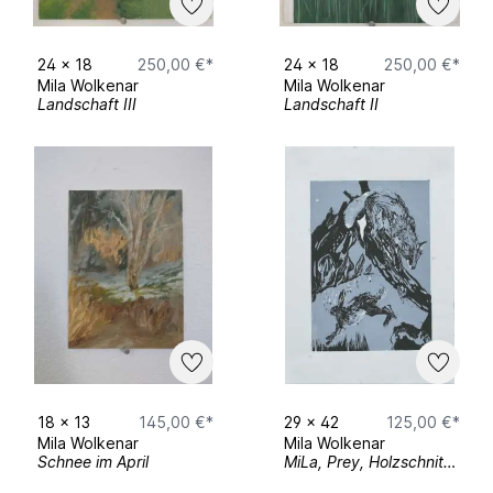
24
x
18
250,00 €*
24
x
18
250,00 €*
Mila Wolkenar
Mila Wolkenar
Landschaft III
Landschaft II
18
x
13
145,00 €*
29
x
42
125,00 €*
Mila Wolkenar
Mila Wolkenar
Schnee im April
MiLa, Prey, Holzschnitt gedruckt auf A3, 2019