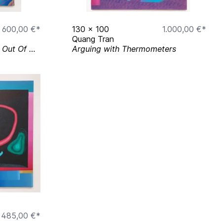
600,00 €*
130
x
100
1.000,00 €*
Quang Tran
If I Sit Still, Maybe I‘ll Get Out Of Here
Arguing with Thermometers
485,00 €*