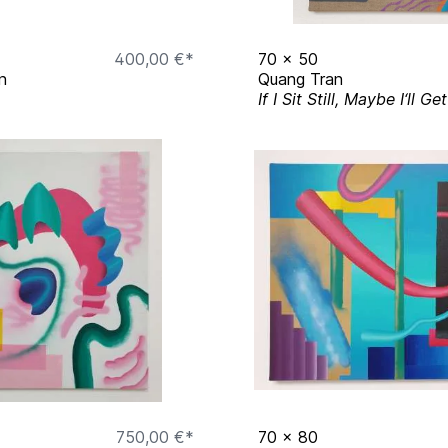
400,00 €*
70
x
50
n
Quang Tran
750,00 €*
70
x
80