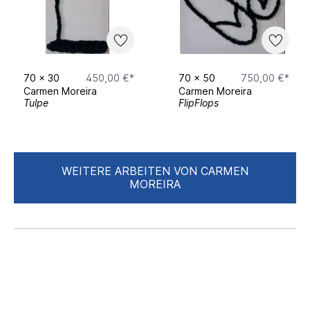
70
x
30
450,00 €*
70
x
50
750,00 €*
Carmen Moreira
Carmen Moreira
Tulpe
FlipFlops
WEITERE ARBEITEN VON CARMEN
MOREIRA