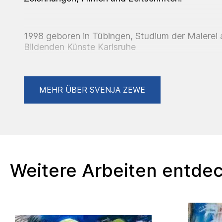
1998 geboren in Tübingen, Studium der Malerei
Bildenden Künste Karlsruhe
(Bachelor of fine Arts) (Master of Education), 
der Künste Wien,
MEHR ÜBER SVENJA ZEWE
2025 abgeschlossenes Studium an der Akademi
Karlsruhe bei Tatjana Doll.
Ausgewählte Ausstellungen
Weitere Arbeiten entde
2025 Gruppenausstellung, 15 Jahre salonderg
2025 Gruppenausstellung, M2, Strzelski Galerie
2024 Gruppenausstellung im Gottesauer Eck Kar