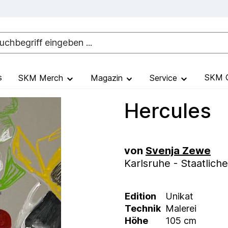
s
SKM G
SKM Merch
Magazin
Service
Hercules
von
Svenja Zewe
Karlsruhe - Staatlic
Edition
Unikat
Technik
Malerei
Höhe
105 cm