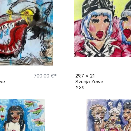
 Burster
ingur Tübingen
uhe",
700,00 €*
29.7
x
21
we
Svenja Zewe
Y2k
mie