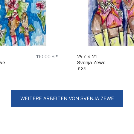
110,00 €*
29.7
x
21
we
Svenja Zewe
Y2k
WEITERE ARBEITEN VON SVENJA ZEWE