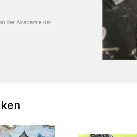
 an der Akademie der
Studium an der Akademie
e der Bildenden Künste
cken
egenwart, Hamburg
 Stuttgart
lsruhe