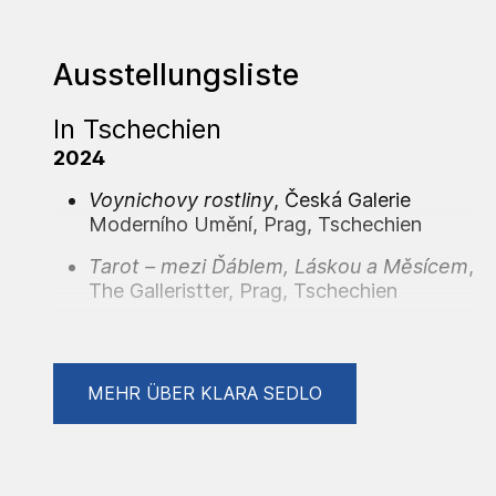
Ausstellungsliste
In Tschechien
2024
Voynichovy rostliny
, Česká Galerie
Moderního Umění, Prag, Tschechien
Tarot – mezi Ďáblem, Láskou a Měsícem
,
The Galleristter, Prag, Tschechien
ArtPrague 2024
, Clam-Gallas-Palais,
Prag, Tschechien
MEHR ÜBER KLARA SEDLO
2023
Koncert v obrazech
, Violino Klub, Prag,
Tschechien