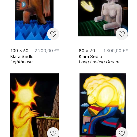
Pulp Fiction
, Vnitroblock, Prag,
Tschechien
2018
Temnota pod sluncem
(Dunkelheit unter
der Sonne), Artery Gallery, Prag,
100
x
60
2.200,00 €*
80
x
70
1.800,00 €*
Tschechien
Klara Sedlo
Klara Sedlo
Lighthouse
Long Lasting Dream
Napůl
(Halb/Hälfte), Galerie Viaart, Prag,
Tschechien
2017
O povrchnosti
(Über die
Oberflächlichkeit), Galerie Sladovna,
Písek, Tschechien
2016
Žák, Honz, Sedlo, Wojnar
, Galerie GAVU,