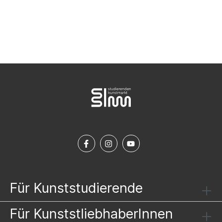
Church, Cambridge, Großbritannien
NEWSLETTER ABONNIEREN
BBA Artist Prize 2019
, BBA Gallery,
Berlin, Deutschland
2016
Přirozený svět
(Natürliche Welt), Prager
Haus in Brüssel, Belgien
Figurama 16
, Katowice, Polen
Für Kunststudierende
Für KunststliebhaberInnen