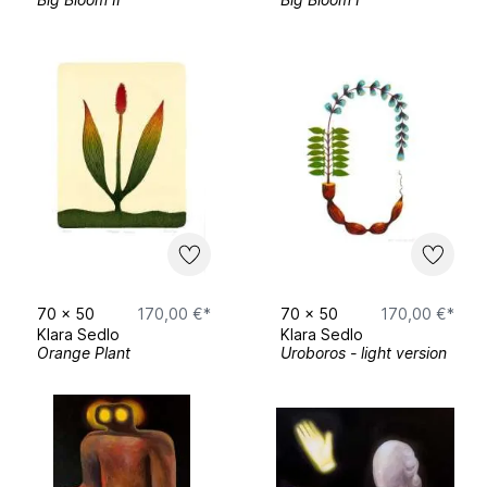
Radhoštěm, Tschechien
Císař umění: Štech, Sedlo, Franta,
Anders
, Museum der Ostböhmischen
Region, Hradec Králové, Tschechien
2020
Voynichova botanika
, Barley Gallery,
Prag, Tschechien
Monstra
, Galerie 1, Prag, Tschechien
Diplomanti AVU
, Akademie der Bildenden
70
x
50
170,00 €*
70
x
50
170,00 €*
Künste, Prag, Tschechien
Klara Sedlo
Klara Sedlo
Orange Plant
Uroboros - light version
Současná česká a slovenská
malba
(Zeitgenössische tschechische und
slowakische Malerei), Galerie NTK, Prag,
Tschechien
2019