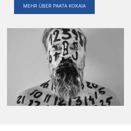
in Vila der Bank,Holland.
MEHR ÜBER PAATA KOKAIA
Ausstellungen :
09/07/2022 ,,Less is More,, Künstlerforum
Bonn .
19/02/2022 ,,Echo,, Raum Für Kunst und
Natur Bonn .
17/09/2021 ,,Struktur der Weltseele,, Raum
Für Kunst und Natur Bonn .
11/07/2021 ,,Arche,, Venedig Pavilion 0 .
18/04/2021 „Nahtstellen „ Frauenmuseum
Bonn .
10/10/2020 ,,Wunsch und Wirklichkeit ,,
Update GalleryBonn .