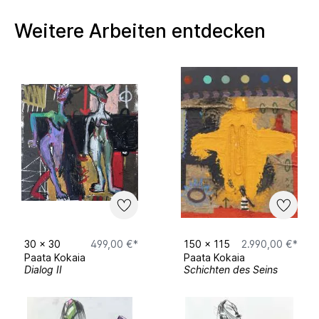
20/06/2020 „Freiheit „ Galerie Petit Paris in
Weitere Arbeiten entdecken
Köln .
12/02/2020 „ Entbrannt „ Kooperationsprojekt
mit Mary Bauermeister.
Seit 2020 bei Studierenden-Kunstmarkt
dabei.
30
x
30
499,00 €*
150
x
115
2.990,00 €*
Paata Kokaia
Paata Kokaia
Dialog II
Schichten des Seins