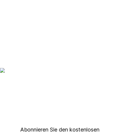
Up to date bleiben mit
unserem
Studierendenkunstmarkt
Newsletter
Abonnieren Sie den kostenlosen