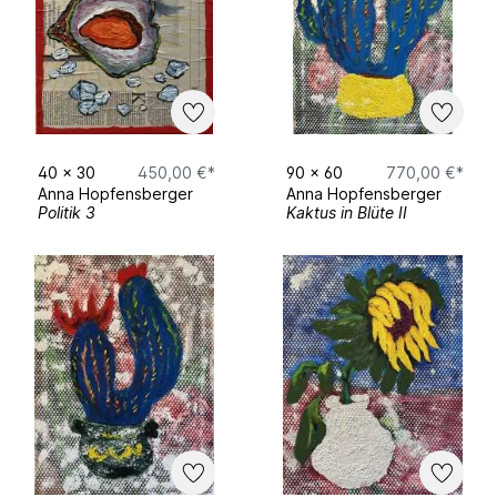
Timeline – Anna Hopfensberger
Education
2023–2025
– Master of Fine Arts in
Painting at New York Academy of Art,
New York, USA
40
x
30
450,00 €*
90
x
60
770,00 €*
2019–2022
– Art Study at the Art
Anna Hopfensberger
Anna Hopfensberger
Academy in Kolbermoor, Bavaria,
Politik 3
Kaktus in Blüte II
Germany
Art Fairs
09–12 March 2023
– Word ART Dubai,
Dubai, UAE
11–16 February 2021
– 18th Annual Palm
Beach Show, Florida, USA
Museum Exhibitions
20–24 May 2023
– National Museum of
Egyptian Civilization (NMEC), Egypt