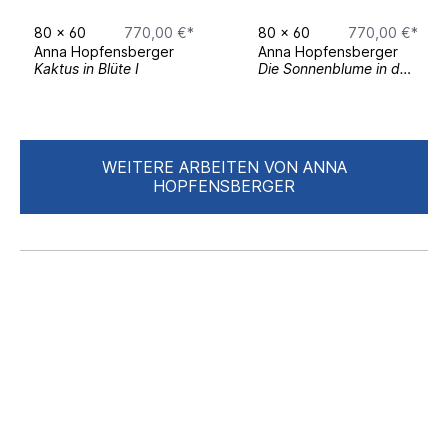
11–13 November 2022
– Frauen Museum,
80
x
60
770,00 €*
80
x
60
770,00 €*
Bonn, Germany
Anna Hopfensberger
Anna Hopfensberger
31 October–15 November 2018
– MIIT
Kaktus in Blüte I
Die Sonnenblume in der Vase
Museum, Turin, Italy
Magazine Features
April, May & June 2023
– British Vogue
WEITERE ARBEITEN VON ANNA
(Print Issues)
HOPFENSBERGER
May & June 2023
– Tatler Magazine
(Print Issues)
December 2018
– Architectural Digest,
New York, USA
Public Projects
03 December 2022–16 April 2023
– Art
Project at Kristallhütte, Zillertal, Austria
Solo Exhibitions