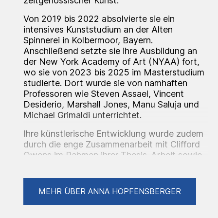
zeitgenössischer Kunst.
Von 2019 bis 2022 absolvierte sie ein
intensives Kunststudium an der Alten
Spinnerei in Kolbermoor, Bayern.
Anschließend setzte sie ihre Ausbildung an
der New York Academy of Art (NYAA) fort,
wo sie von 2023 bis 2025 im Masterstudium
studierte. Dort wurde sie von namhaften
Professoren wie Steven Assael, Vincent
Desiderio, Marshall Jones, Manu Saluja und
Michael Grimaldi unterrichtet.
Ihre künstlerische Entwicklung wurde zudem
durch die enge Zusammenarbeit mit Clifford
Owens im Rahmen ihrer Thesis-Arbeit sowie
durch kritische Begleitungen von Ana
Benaroya geprägt.
MEHR ÜBER ANNA HOPFENSBERGER
„Wäre ich Dichterin, würde ich Märchen und