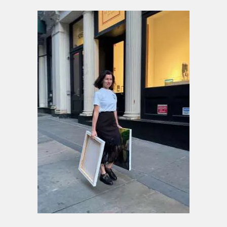
Sagen schreiben.“
Anna Hopfensberger arbeitet vorwiegend im
Medium der Malerei. Farbe, Form und der
sichtbare Pinselstrich bilden das Zentrum
ihrer künstlerischen Praxis. Durch intensive
Farbkontraste, eine expressive Pinselführung
und verdichtete Kompositionen entstehen
figurative Bildwelten von starker Präsenz,
Dynamik und psychologischer Spannung.
Ihre malerische Sprache steht in einem
offenen Dialog mit der autonomen
Farbauffassung von Henri Matisse und Pierre
Bonnard, dem körperlich aufgeladenen
Duktus Chaïm Soutines, der
kompositorischen Verdichtung Max
Beckmanns und der klaren Flächigkeit
Gabriele Münters. Diese kunsthistorischen