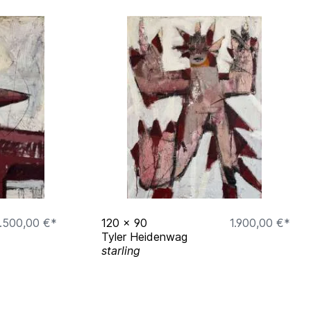
.500,00 €*
120
x
90
1.900,00 €*
Tyler Heidenwag
starling