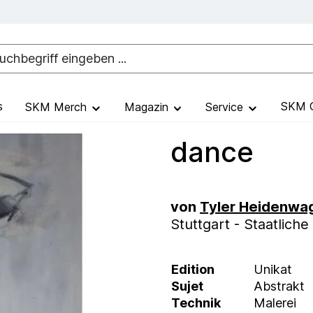
s
SKM G
SKM Merch
Magazin
Service
dance
von
Tyler Heidenwa
Stuttgart - Staatlic
Edition
Unikat
Sujet
Abstrakt
Technik
Malerei