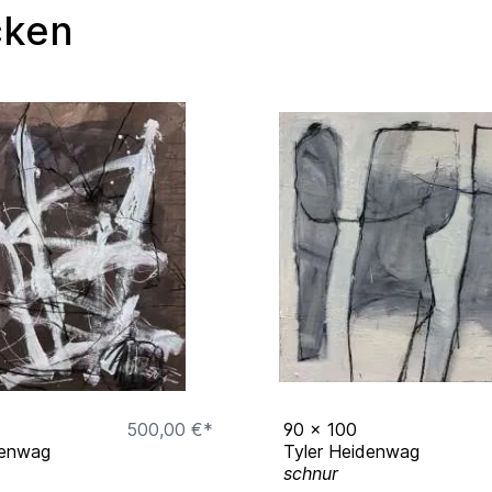
cken
500,00 €*
90
x
100
denwag
Tyler Heidenwag
schnur