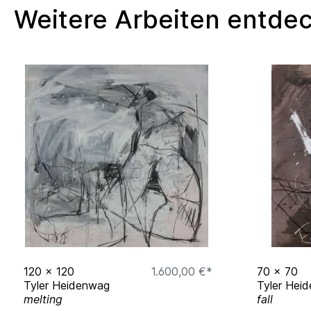
Akademie der Bildenden Künste
Weitere Arbeiten entde
Stuttgart
geb. Melbourne, Australien
1994
120
x
120
1.600,00 €*
70
x
70
Tyler Heidenwag
Tyler Hei
melting
fall