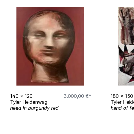
140
x
120
3.000,00 €*
180
x
150
Tyler Heidenwag
Tyler Hei
head in burgundy red
hand of fe