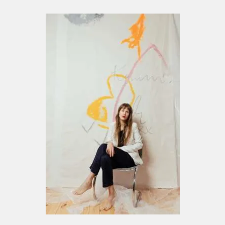
Open Studios
, HBK Braunschweig
2025 Rundgang HBK Braunschweig
Gruppenausstellung
Alle gegen Alle
, Weiße
Hanne, Hannover
Kunstfestival
Zinnober
, Hannover
2026
Open Studios
, HBK Braunschweig
Im Zentrum von Rabea Dolles Arbeiten steht
nicht nur der Ausdruck durch Farben,
Flächen, Linien oder Formen,
sondern häufig werden auch Zeichen, Schrift
oder Fotografien und auch bewegte Bilder in
ihre Arbeit einbezogen.
Bei den
spontanen farblichen Setzungen, Linien,