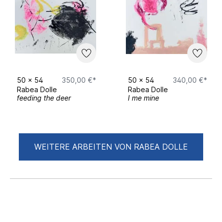
50
x
54
350,00 €*
50
x
54
340,00 €*
Rabea Dolle
Rabea Dolle
feeding the deer
I me mine
WEITERE ARBEITEN VON RABEA DOLLE