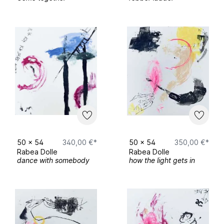
50
x
54
340,00 €*
50
x
54
350,00 €*
Rabea Dolle
Rabea Dolle
dance with somebody
how the light gets in