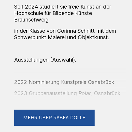
Seit 2024 studiert sie freie Kunst an der
Hochschule für Bildende Künste
Braunschweig
in der Klasse von Corinna Schnitt mit dem
Schwerpunkt Malerei und Objektkunst.
Ausstellungen (Auswahl):
2022 Nominierung Kunstpreis Osnabrück
2023 Gruppenausstellung
Polar
, Osnabrück
2024 Kunstfestival
Zinnober
, Hannover
Gruppenausstellung
Sorry
, one trick pony,
MEHR ÜBER RABEA DOLLE
Braunschweig