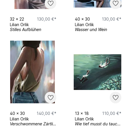
32
x
22
130,00 €*
40
x
30
130,00 €*
Lilian Orlik
Lilian Orlik
Stilles Aufblühen
Wasser und Wein
40
x
30
140,00 €*
13
x
18
110,00 €*
Lilian Orlik
Lilian Orlik
Verschwommene Zärtlichkeit (Kunstdruck)
Wie tief musst du tauchen bis du oben ankommst? (Kunstdruck)