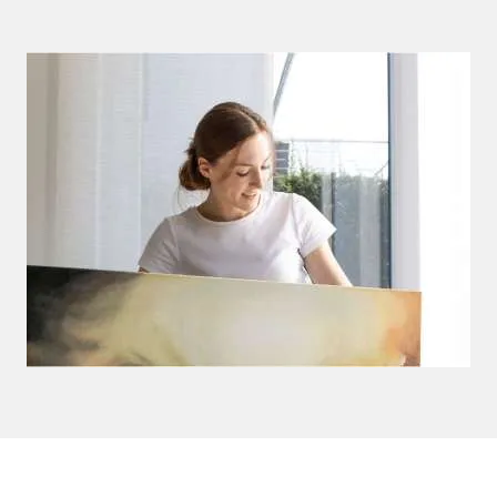
Bielefeld. Dort stand neben der Bildung
praktischer Kunsttätigkeiten (Malerei,
Zeichnung, Komposition) die aktive
ästhetische Verhaltenserziehung zu
Kunstwerken im Vordergrund.​ Besonders der
Zugang zur Malerei hat mich seitdem
geprägt.
Im Jahr 2022 habe ich an der Universität
Paderborn ihr Master-Studium für das
Lehramt mit den Fächern Kunst und
Mathematik abgeschlossen. In meiner
Studienzeit besuchte ich viele Malerei-Kurse
und entdeckte Menschen- und
Unterwassermotive für mich. Besonders
Motive von schwebenden sowie fallenden
Menschen sind in vielen meiner Werke zu
sehen.