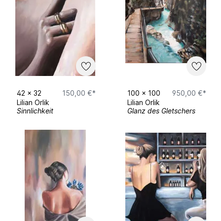
Einzelausstellungen:
Hippe & Herrenkind Cafe (2025,
Gütersloh)​
Mitglied:
42
x
32
150,00 €*
100
x
100
950,00 €*
KunstKlub Bielefeld
Lilian Orlik
Lilian Orlik
Gützilla
Sinnlichkeit
Glanz des Gletschers