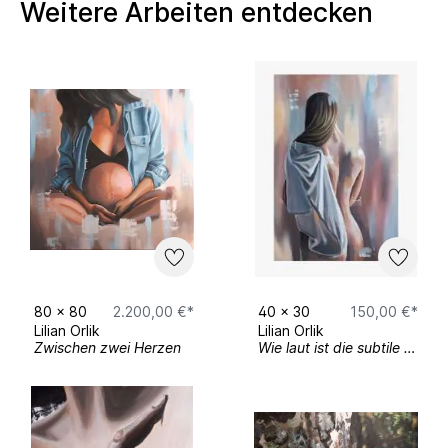
Weitere Arbeiten entdecken
Gruppenausstellungen:
Kunst trifft Montanarchäologie (2019,
Weltkulturerbe Rammelsberg Museum &
Besucherbergwerk, Goslar)
Silo-Ausstellung (2020, Universität
Paderborn)
Silo-Ausstellung (2021, Universität
Paderborn)
Baustelle Kunst (2023, Stadthalle
Gütersloh)
80
x
80
2.200,00 €*
40
x
30
150,00 €*
Streetart-Festival (05.05.2024,
Lilian Orlik
Lilian Orlik
Gütersloh)
Zwischen zwei Herzen
Wie laut ist die subtile Weiblichkeit?
Lange Nacht der Kunst (25.05.2024,
Apostelkirche Gütersloh)