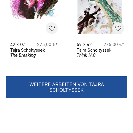
42
x
0.1
275,00 €*
59
x
42
275,00 €*
Tajra Scholtyssek
Tajra Scholtyssek
The Breaking
Think N.0
WEITERE ARBEITEN VON TAJRA
SCHOLTYSSEK