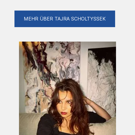
Für mich ist das Leben selbst ein Kunstakt.
MEHR ÜBER TAJRA SCHOLTYSSEK
Alles hängt zusammen und deswegen ist es
auch so wundervoll und mysteriös.
An der HTBLuVA Spengergasse habe ich
nicht nur Kunst aber auch Interior Design
gemeistert. Natürlich kann man in der Kunst
aber auch im Design nie wirklich auslernen,
dies war nur ein guter Start in eine Welt neuer
Ideen.
Nichts macht einen Künstler glücklicher, als
das seine Bilder nachempfunden werden
können.