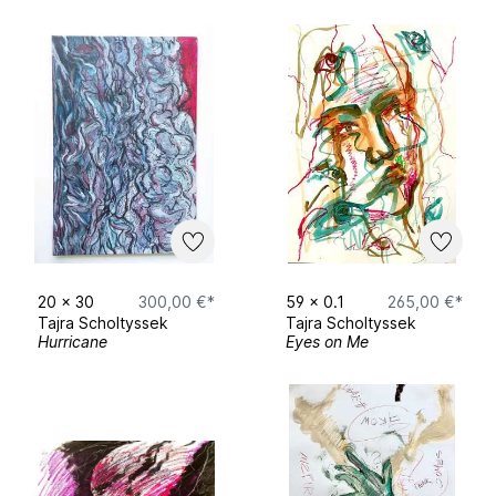
20
x
30
300,00 €*
59
x
0.1
265,00 €*
Tajra Scholtyssek
Tajra Scholtyssek
Hurricane
Eyes on Me