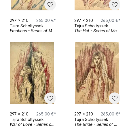
Graduierte bei HTBLuVA Spengergasse in
297
x
210
265,00 €*
297
x
210
265,00 €*
Tajra Scholtyssek
Wien für Kunst und Design
Tajra Scholtyssek
Emotions - Series of Moments Nr.4
The Hat - Series of Moments Nr.3
297
x
210
265,00 €*
297
x
210
265,00 €*
Tajra Scholtyssek
Tajra Scholtyssek
War of Love - Series of Moments Nr.2
The Bride - Series of Moments Nr.1