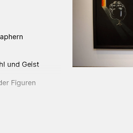
taphern
hl und Geist
der Figuren
 Holz
end im Großformat.
n Blick