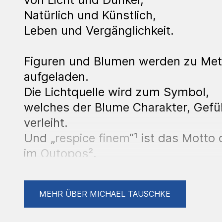
Natürlich und Künstlich,
Leben und Vergänglichkeit.
Figuren und Blumen werden zu Me
aufgeladen.
Die Lichtquelle wird zum Symbol,
welches der Blume Charakter, Gefü
verleiht.
Und „
respice finem
“¹ ist das Motto 
im
Outopos²
.
Die Technik ist Öl auf Leinwand und
MEHR ÜBER MICHAEL TAUSCHKE
in Lasur wie auch pastos, vorwieg
Der Inhalt funktioniert auf den erste