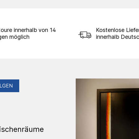
oure innerhalb von 14
Kostenlose Lief
gen möglich
innerhalb Deuts
LGEN
wischenräume