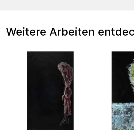
und hat auch in der
radikalen³
Ause
Bestand.
Weitere Arbeiten entde
¹Lateinisch: „Bedenke das Ende“
²Altgriechisch: οὐ – τόπος = Nirgendort
³Lateinisch: radikales = Wurzel (bis zur Wurzel 
bieten die Bilder ausreichend inhaltliche Tiefe fü
Auseinandersetzung.
Werdegang