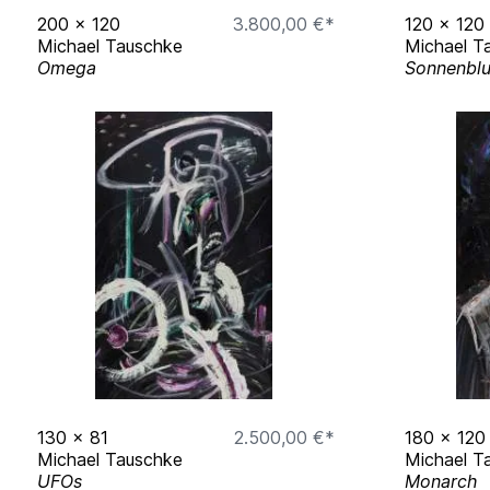
2024-27 Meisterschüler bei Christian Sery
200
x
120
3.800,00 €*
120
x
120
Michael Tauschke
Michael T
Omega
Sonnenblu
Stipendien
2024
Arras-Stipendium
Ausstellungen
130
x
81
2.500,00 €*
180
x
120
2025
Michael Tauschke
Michael T
UFOs
Monarch
Kunsthalle im Lipsiusbau: WdBK