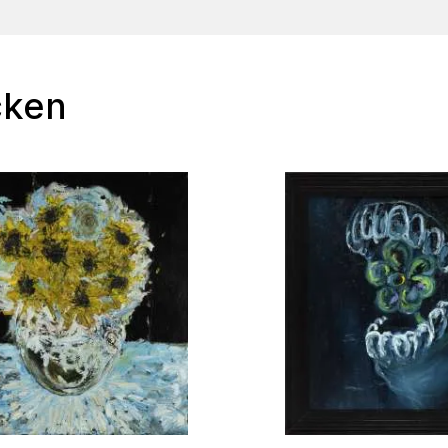
inandersetzung
cken
gehend). Bei Bedarf
r eine ernsthafte