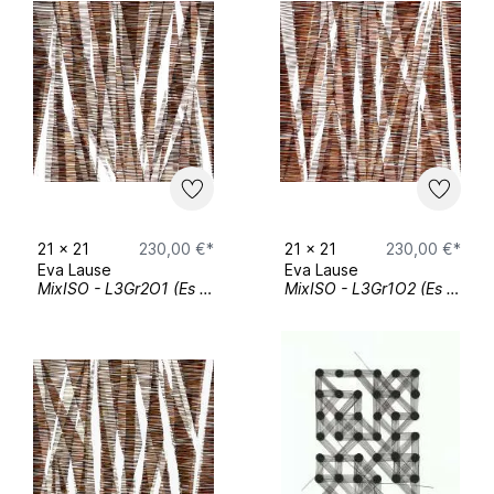
Gruppenausstellung
„SKM Community Ausstellung Feb. 2025- Vol.
IV” / Februar - April 2025
SKM Galerie
Karl-Heine Starße 85a
04229 Leipzig
21
x
21
230,00 €*
21
x
21
230,00 €*
Eva Lause
Eva Lause
MixISO - L3Gr2O1 (Es wird blunt, aber klein)
MixISO - L3Gr1O2 (Es wird blunt, aber klein)
Gruppenausstellung
„3D´24“ / Dezember 2024 - Januar 2025
skulptur galerie
Bierstraße 2
49074 Osnabrück