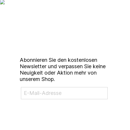
Vacuo Pop-Up Gallery
?rahnstraße 14
Up to date bleiben mit
49074 Osnabrück
unserem
Studierendenkunstmarkt
Newsletter
Abonnieren Sie den kostenlosen
Newsletter und verpassen Sie keine
Neuigkeit oder Aktion mehr von
unserem Shop.
NEWSLETTER ABONNIEREN