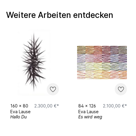
seit 10/2018 Bachelor of Arts, Zeichnung bei
Weitere Arbeiten entdecken
Frank Gillich, Osnabrück
AUSTELLUNGEN (Auswahl)
Einzelausstellung
„Die Schönheiten und ihre Begleiter" / März -
April 2025
KQ - KunstQuartier
160
x
80
2.300,00 €*
84
x
126
2.100,00 €*
Eva Lause
Eva Lause
Bierstraße 33
Hallo Du
Es wird weg
49074 Osnabrück