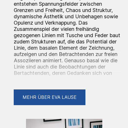
entstehen Spannungsfelder zwischen
Grenzen und Freiheit, Chaos und Struktur,
dynamische Ästhetik und Unbehagen sowie
Opulenz und Verknappung. Das
Zusammenspiel der vielen freihändig
gezogenen Linien mit Tusche und Feder baut
zudem Strukturen auf, die das Potential der
Linie, dem basalen Element der Zeichnung,
aufzeigen und den Betrachtenden zur freien
Assoziieren animiert. Genauso basal wie die
Linie sind auch die Beobachtungen der
Bertachtenden, deren Gedanken sich von
neuronalen Netzwerken über Elektrizität und
gesellschaftlichen Verflechtungen bis hin zu
Urknall- und Entstehungserzählungen
MEHR ÜBER EVA LAUSE
bewegen. Somit gelingt es der Künstlerin mit
ihren Zeichnungen das freie Denken
anzuregen und Gespräche über
grundlegenden Strukturen anzustoßen.