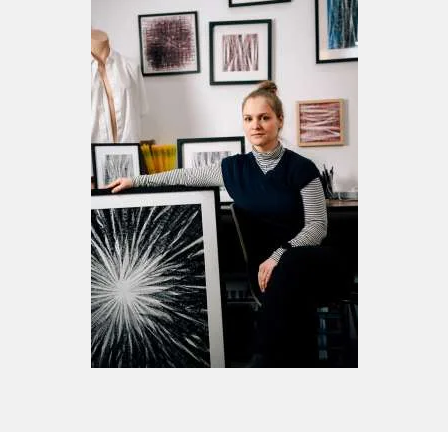
Zurzeit studiert sie an der Universität
Osnabrück den Bachelor of Arts, Zeichnung
bei Frank Gillich und arbeitet als
freischaffende Künstlerin, Kunstvermittlerin
sowie Kunstpädagogin und Kuratorin.
AUSBILDUNG
06/2019 - 12/2019 Malerei, Christopher
McEvoy, New York