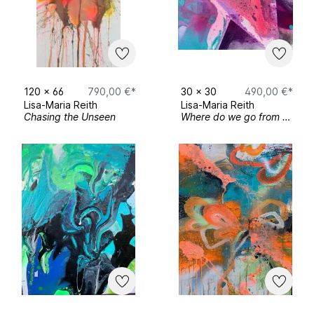
Ernährung, Landwirtschaft und Forsten
2020
// Bäder Ausstellung // Hefele Plattling
2021
// Ausstellung der Kulturschaffenden
Niederbayern // Baderhaus Bischofsmais
120
x
66
790,00 €*
30
x
30
490,00 €*
Lisa-Maria Reith
Lisa-Maria Reith
2023
// ILE Grüner Dreiberg // Altes
Chasing the Unseen
Where do we go from here?
Schulhaus Rinchnach
MORE TO COME...