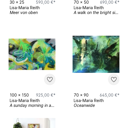
30
x
25
590,00 €*
70
x
50
690,00 €*
Lisa-Maria Reith
Lisa-Maria Reith
Meer von oben
A walk on the bright side (of life)
100
x
150
925,00 €*
70
x
90
645,00 €*
Lisa-Maria Reith
Lisa-Maria Reith
A sunday morning in another universe
Oceanwide