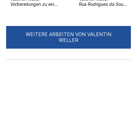
Vorbereitungen zu einer Prozession am Palast von Kaiser Menelik II.
Rua Rodrigues da Souza No.4
WEITERE ARBEITEN VON VALENTIN
WELLER