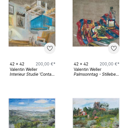
42
x
42
200,00 €*
42
x
42
200,00 €*
Valentin Weller
Valentin Weller
Interieur Studie 'Container DS und Bild'
Palmsonntag - Stilleben Studie