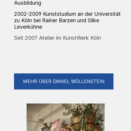
Ausbildung
2002-2009 Kunststudium an der Universität
zu Köln bei Rainer Barzen und Silke
Leverkühne
Seit 2007 Atelier im KunstWerk Köln
Ausstellungen (Auswahl)
MEHR ÜBER DANIEL WÖLLENSTEIN
2007 Blaumachen KunstWerk Köln
2008 Bogen 2: Straight from the HART -
2008 Lange Nacht der Museen –
„Festprozessionen und Diodramen“
2008-2009 Darwin – Design und Gestaltung
einer KVB Bahn anlässlich des Darwinjahrs