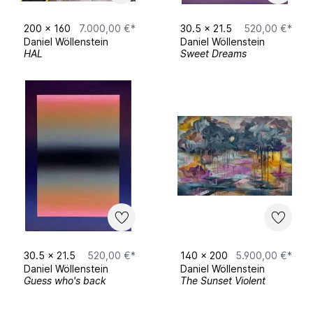
fluide verschieben lassen. Die Lichtführung,
die sich durch gegensätzliche Farbverläufe
200
x
160
7.000,00 €*
30.5
x
21.5
520,00 €*
bis zum „Glühen“ verstärken kann, trägt zur
Daniel Wöllenstein
Daniel Wöllenstein
teils plastischen Eindrücklichkeit bei.
HAL
Sweet Dreams
Digitale Farbwahlskalen, Flip-Flop Lacke von
getunten Sportwagen, Sonnenuntergänge,
Schwerindustrie, Weltraum und Spiegelungen
im Kaffee können dabei in die
Farbkompositionen Eingang finden.
30.5
x
21.5
520,00 €*
140
x
200
5.900,00 €*
Daniel Wöllenstein
Daniel Wöllenstein
Guess who's back
The Sunset Violent