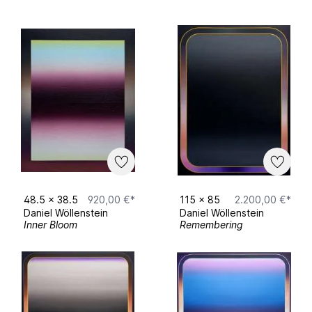
2021 TUNING - KunstWerk
2025 afternoonprojekts mit Tom Gully, Oskar
Lovis und Gilbert Flöck - KunstWerk Köln
2026 Fragmented Realities - vonfraunberg
Art Gallery Düsseldorf
2026 Künstler des Monats SKM
48.5
x
38.5
920,00 €*
115
x
85
2.200,00 €*
Upcoming
Daniel Wöllenstein
Daniel Wöllenstein
Inner Bloom
Remembering
Juni SKM Pop Up Ausstellung München
August SKM Community Ausstellung Leipzig