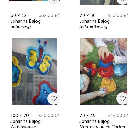
50
x
42
552,00 €*
70
x
50
650,00 €*
Johanna Bajog
Johanna Bajog
unterwegs
Schmetterling
100
x
70
850,00 €*
70
x
49
714,00 €*
Johanna Bajog
Johanna Bajog
Windowcolor
Murmelbahn im Garten