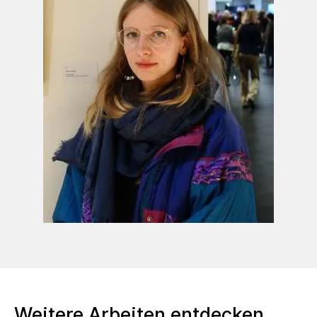
11.04.2026
Kurze Nacht der Museen
und Galerien, (Nr. 39) Atelier A. Orosz
Wiesbaden
27.03. – 19.04.2026
Künstlerforum
Bonn
01.04. – 21.05.2026
Eb-Dietzsch-
Kunstpreis-Ausstellung Gera
13.05. – 17.05.2026 Solikunst (ehem.
SolidArt), Benefizausstellung Fabrik45 Bonn
17.05.2026
Macke Viertel Fest, (Nr.
6) Bildraum Bonn
04.07. – 02.08.2026
EVBK
Jahresausstellung 2026 Prüm / Eifel
17.07.
–
21.07.2026 Kunstraum Pempelforter
Düsseldorf
Weitere Arbeiten entdecken