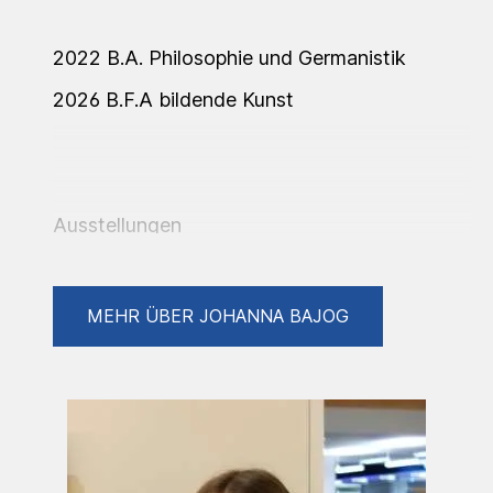
2022 B.A. Philosophie und Germanistik
2026 B.F.A bildende Kunst
Ausstellungen
13.02. – 23.02.2025
Kunstverein
MEHR ÜBER JOHANNA BAJOG
Wesseling
28.06. – 24.07.2025
Artroom
Düsseldorf
06.03. – 01.04.2026
Sparkassenkunstpreis-Ausstellung Karlsruhe