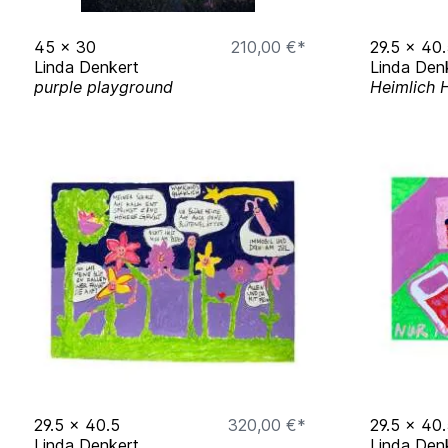
45
x
30
210,00 €*
29.5
x
40.
Linda Denkert
Linda Den
purple playground
Heimlich 
29.5
x
40.5
320,00 €*
29.5
x
40.
Linda Denkert
Linda Den