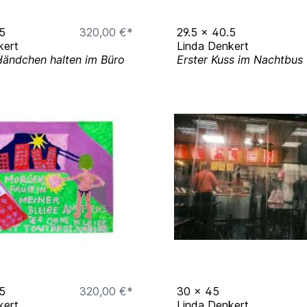
5
320,00 €*
29.5
x
40.5
kert
Linda Denkert
Händchen halten im Büro
Erster Kuss im Nachtbus
5
320,00 €*
30
x
45
kert
Linda Denkert