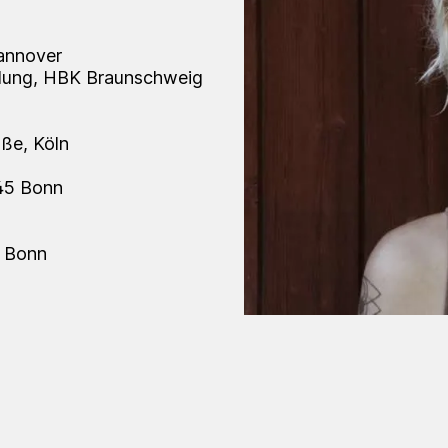
Hannover
llung, HBK Braunschweig
aße, Köln
 45 Bonn
5 Bonn