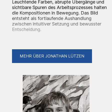
Leuchtende Farben, abrupte Übergänge und
sichtbare Spuren des Arbeitsprozesses halten
die Kompositionen in Bewegung. Das Bild
entsteht als fortlaufende Aushandlung
zwischen intuitiver Setzung und bewusster
Entscheidung.
Jonathan Lützen studiert seit 2023 in der
Malereiklasse von Professor Christian Hahn.
MEHR ÜBER JONATHAN LÜTZEN
Jonathan Lützen (*2003 in Cuxhaven) lives
and works in Hamburg. He studies in the
painting class of Prof. Christian Hahn.
Selected Exhibitions