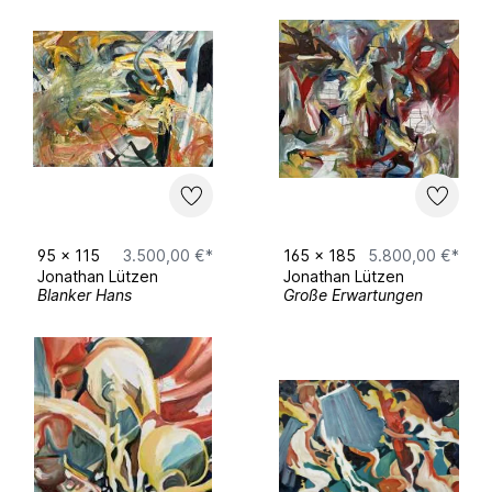
AddArt Award Winner 2025
CREAOPEN 2026 Shortlist
95
x
115
3.500,00 €*
165
x
185
5.800,00 €*
Jonathan Lützen
Jonathan Lützen
Blanker Hans
Große Erwartungen