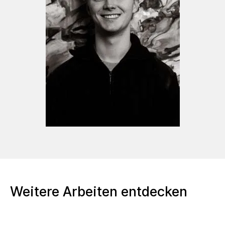
02/2026 (G) SKM Galerie, Leipzig
04/2026 (Solo) Rüm Hart Klaar Kimming,
Sylter Stadtgalerie, Sylt
05/2026 (Solo) Felix Jud, Hamburg, Sylt
02/2025 (G) Skm Galerie, Leipzig
11/2025 (G) AddArt, RUGE FEHSENFELD,
Hamburg
11/2025 (G) Fernweh, Galerie Lichtblau, Berlin
Weitere Arbeiten entdecken
Artist of the Month November 2024