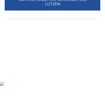
LÜTZEN
Up to date bleiben mit
unserem