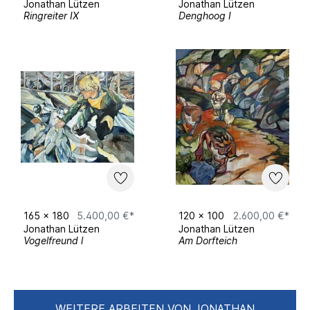
Jonathan Lützen
Jonathan Lützen
Ringreiter IX
Denghoog I
165
x
180
5.400,00 €*
120
x
100
2.600,00 €*
Jonathan Lützen
Jonathan Lützen
Vogelfreund l
Am Dorfteich
WEITERE ARBEITEN VON JONATHAN