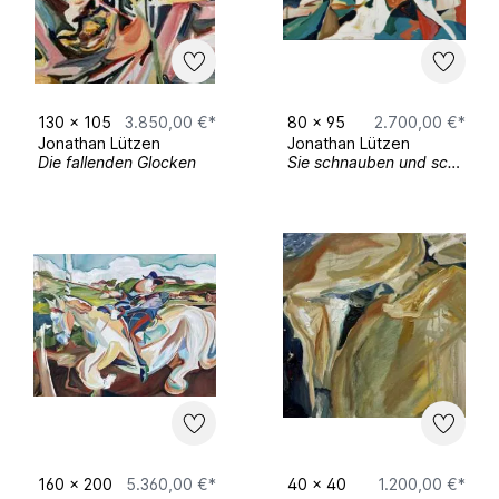
130
x
105
3.850,00 €*
80
x
95
2.700,00 €*
Jonathan Lützen
Jonathan Lützen
Die fallenden Glocken
Sie schnauben und schäumen
160
x
200
5.360,00 €*
40
x
40
1.200,00 €*