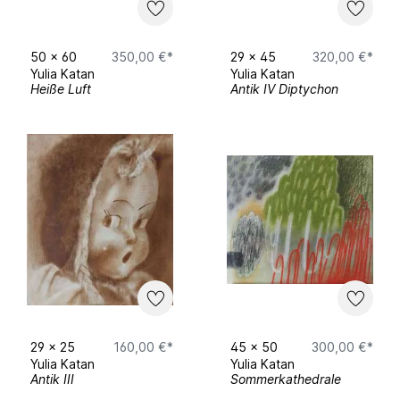
Berlin
2022 Keine Angst, KulturMarktHalle, Berlin
50
x
60
350,00 €*
29
x
45
320,00 €*
2018 Unformatted, Museum of Western and
Yulia Katan
Yulia Katan
Eastern Art, Odessa
Heiße Luft
Antik IV Diptychon
Grants
2022 Neustart Kultur grant, Bonn Stiftung
Kunstfonds, via Flutgraben e.V., Berlin
29
x
25
160,00 €*
45
x
50
300,00 €*
Yulia Katan
Yulia Katan
Antik III
Sommerkathedrale