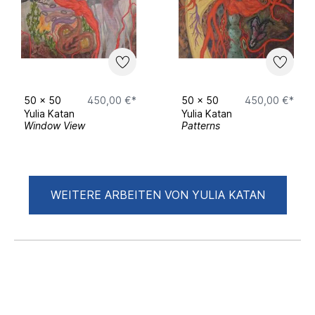
50
x
50
450,00 €*
50
x
50
450,00 €*
Yulia Katan
Yulia Katan
Window View
Patterns
WEITERE ARBEITEN VON YULIA KATAN