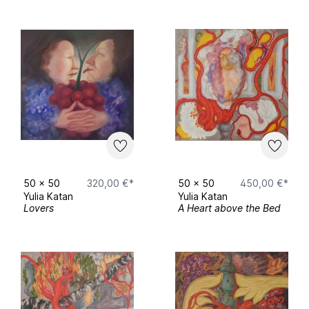
50
x
50
320,00 €*
50
x
50
450,00 €*
Yulia Katan
Yulia Katan
Lovers
A Heart above the Bed