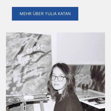
Forschungsprogrammen fortgesetzt.
MEHR ÜBER YULIA KATAN
Einzelausstellungen
2022 INSIDE-OUTSIDE, BAS CS Galerie,
Berlin
2020 Cult of Imperfection, Dialogs Art
Space, Odessa
Gruppenausstellungen (Auswahl)
2025 The Presented Touch, Salon am
Moritzplatz, Berlin
2025 Mythen-Bilder. Zur Aktualität eines
Refugiums, InteriorDAsein, Berlin
2024 NI versus AI, BAS CS Galerie, Berlin