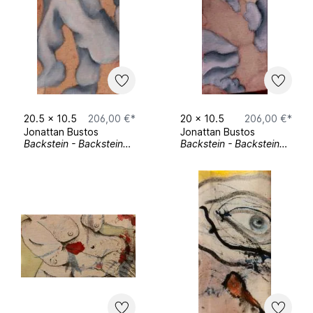
„Regionale Donaueschingen“ Mai 2026,
Donaueschingen
„Sommerausstellung“ Juli 2026, Staatliche
Akademie der Bildenden Künsten Karlsruhe
20.5
x
10.5
206,00 €*
20
x
10.5
206,00 €*
Jonattan Bustos
Jonattan Bustos
Backstein - Backsteine Serie
Backstein - Backsteine Serie
Soloausstellungen
„Stich um Stich - La historia de un laberinto“
Mai 2026, Herrenstraße 22, Karlsruhe