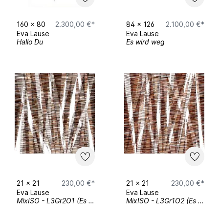
KQ - KunstQuartier
160
x
80
2.300,00 €*
84
x
126
2.100,00 €*
Eva Lause
Eva Lause
Bierstraße 33
Hallo Du
Es wird weg
49074 Osnabrück
Gruppenausstellung
„SKM Community Ausstellung Feb. 2025- Vol.
IV” / Februar - April 2025
SKM Galerie
Karl-Heine Starße 85a
04229 Leipzig
21
x
21
230,00 €*
21
x
21
230,00 €*
Eva Lause
Eva Lause
MixISO - L3Gr2O1 (Es wird blunt, aber klein)
MixISO - L3Gr1O2 (Es wird blunt, aber klein)
Gruppenausstellung