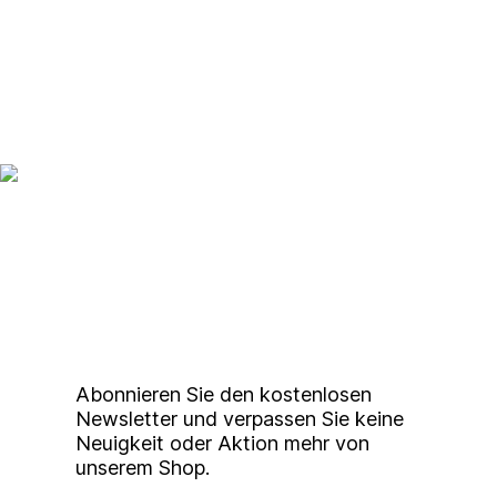
49074 Osnabrück
Doppelausstellung mit Kaan Ege Önal
„Shift in Tone“ / Okt. – Nov. 2022
Vacuo Pop-Up Gallery
?rahnstraße 14
Up to date bleiben mit
49074 Osnabrück
unserem
Studierendenkunstmarkt
Newsletter
Abonnieren Sie den kostenlosen
Newsletter und verpassen Sie keine
Neuigkeit oder Aktion mehr von
unserem Shop.