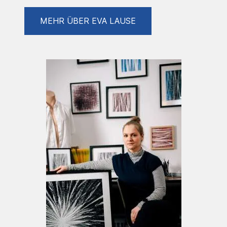
gesellschaftlichen Verflechtungen bis hin zu
Urknall- und Entstehungserzählungen
MEHR ÜBER EVA LAUSE
bewegen. Somit gelingt es der Künstlerin mit
ihren Zeichnungen das freie Denken
anzuregen und Gespräche über
grundlegenden Strukturen anzustoßen.
Zurzeit studiert sie an der Universität
Osnabrück den Bachelor of Arts, Zeichnung
bei Frank Gillich und arbeitet als
freischaffende Künstlerin, Kunstvermittlerin
sowie Kunstpädagogin und Kuratorin.