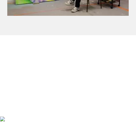
und Halbach-Stiftung, Essen, Deutschland
2023 Kunst-Technologie Matching Projekt, Arko, Süd Korea
2023 Nominierung in Ketterer Kunst Masterclass Preis
2023, Ketterer Kunst, Deutschland
2023 Auszeichnung im LED-Wettbewerb 2023, Volksbank
BraWo, Braunschweig, Deutschlnad
2023 Fellowship ‘No end to the road’, Kulturforum Witten,
Witten, Deutschland
2023 Sponsering, Braunschweiger Privatbank,
Braunschweig, Deutschland
2022-2023 Kunst-Residenz-Stipendium 2022 von der
Bösenberg-Stiftung, Künstlerhaus Meinersen, Meinersen,
Deutschland
2022 Diplomarbeitsstipendium, Stiftung
Braunschweigischer Kulturbesitz, Braunschweig,
Deutschland
2021 Auszeichnung im LED-Wettbewerb 2021, Volksbank
BraWo, Braunschweig, Deutschlnad
2014-2015 Förderung für junge Künstler*innen, Kangwon
Kulturstiftung, Süd Korea
Einzelausstellungen
2023 In between, Kunstraum Varel, Varel, Deutschland