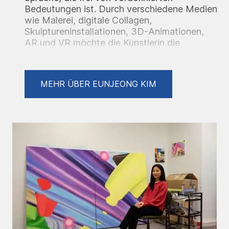
Bedeutungen ist. Durch verschiedene Medien
wie Malerei, digitale Collagen,
Skulptureninstallationen, 3D-Animationen,
AR und VR möchte die Künstlerin die
Dimensionen der Malerei erweitern und
unterschiedliche Empfindungen hervorrufen.
MEHR ÜBER EUNJEONG KIM
Studium
2023 Meisterschülerin bei Wolfgang Ellenrieder an der
Hochschule für Bildende Künste Braunschweig,
Deutschland
2022 Diplom mit Auszeichnung bei Hartmut Neumann an
der Hochschule für Bildende Künste Braunschweig,
Deutschland
2014 Malerei B.F.A., Hong-ik Universtät, Süd Korea
Förderungen/Stipendien/Wettbewerbe/Fellowships
2024-2025 Förderprogramm ‘150Jahre Villa Huegel –
150Projekte für das Ruhrgebiet’, Alfried Krupp von Bohlen