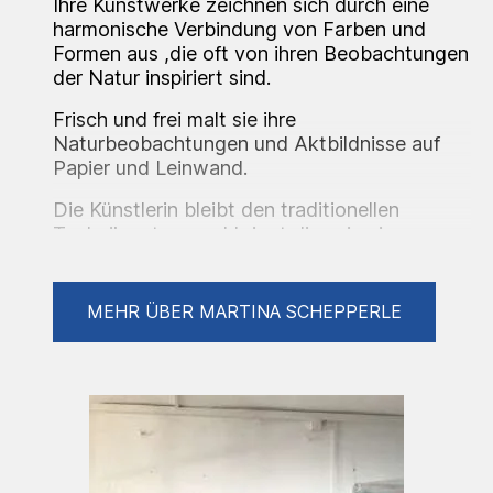
Ihre Kunstwerke zeichnen sich durch eine
harmonische Verbindung von Farben und
Formen aus ,die oft von ihren Beobachtungen
der Natur inspiriert sind.
Frisch und frei malt sie ihre
Naturbeobachtungen und Aktbildnisse auf
Papier und Leinwand.
Die Künstlerin bleibt den traditionellen
Techniken treu und bringt diese in einen
zeitgenössischen Kontext.
In einer Zeit die schnelllebig , digital wie im
MEHR ÜBER MARTINA SCHEPPERLE
Rausch davon fliegt , ohne Rast und Ruhe…
Bleibt Tini stehen, hält im Zeitraffer an
und verbindet ihre Kunst in einem
zeitgenössischen Kontext.
In ihren Gemälden und Zeichnungen finden
sich häufig Elemente des Symbolismus. Diese