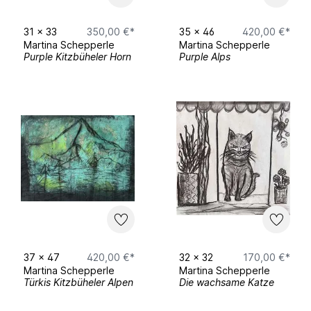
31
x
33
350,00 €*
35
x
46
420,00 €*
Martina Schepperle
Martina Schepperle
Ausstellungen
Purple Kitzbüheler Horn
Purple Alps
2025 Body Language Exhibition
München
2025 Oh sure Paint Me Ausstellung
München
2025 Keine Rosen, Keine Margeriten
Ausstellung Dachauer Wasserturm
2025 Werkschau Nürnberg
2025 Abschluss Ausstellung Klasse
Prof.Markus Lüpertz ,Kolbermoor
2024 Zeitraffer Homebase St.Johann
37
x
47
420,00 €*
32
x
32
170,00 €*
Tirol Austria
Martina Schepperle
Martina Schepperle
2024 Soulful Schloss Fügen Tirol Austria
Türkis Kitzbüheler Alpen
Die wachsame Katze
2024 Vertikal Nubis im Sudturm
Gottmadingen,Bodensee Germany