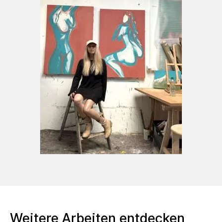
Kunstbewegung , die im späten
19.Jahrhundert entstand,
zählt darauf ab ,Gefühle und Ideen durch
Symbole auszudrücken.
Tinis Werke sind durchdrungen von dieser
Philosophie; sie nutzt alltägliche Objekte und
Szenen aus der Natur, arbeitet mit Modellen,
um tiefere Bedeutungen zu vermitteln.
Die Natur spielt seit der Kindheit eine
zentrale Rolle in Tinis künstlerischem
Schaffen. Ihre regelmäßigen Streifzüge durch
die Landschaft in Tirol,
Ihr verweilen an den Tiroler Bergseen und am
Türkisen Inn bieten ihr nicht nur Ruhe und
Inspiration sondern auch eine Fülle an
Motiven ,
Weitere Arbeiten entdecken