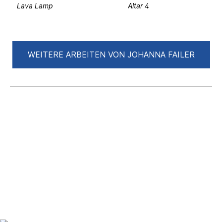
Lava Lamp
Altar 4
2021 OFF, La Caja Blanca, Málaga
Exposición de clausura, Fundación Antonio
Gala, Córdoba
WEITERE ARBEITEN VON JOHANNA FAILER
Segurar o tempo, Schloss Portalegre,
Portugal
2020 Meister 2020, Motorenhalle, Dresden
Roadshow, Landesamt für Straßenbau und
Verkehr, Dresden
Lifesize2, Weserhalle, Berlin
2019 Localities, Seemeon29, Sofia
Wege, die im Gehen entstehen,
Universitätsklinikum Dresden (solo show)
Altas Cumbres, Projektraum im Bahnhof