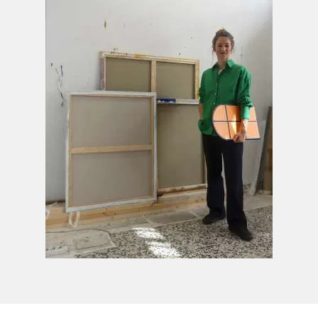
die Junta de Andalucía
2025 Endauswahl des Kunstpreises
jung&gegenständlich des Bodenseekreis
2025 Residenzstipendium Künstlerhaus
FRISE, Hamburg, gefördert durch das Amt f.
Kultur- und Denkmalschutz Dresden und die
Behörde f. Kultur und Medien Hamburg.
2025 Promotionsstipendium durch das
Cusanuswerk
2024 Endauswahl des Marenhalm
Kunstpreises
2024 Ankauf durch die Sammlung der
Universität Sevilla.
2023 Projektförderung der Stadt Doña
Mencía und der Stiftung Botín im Rahmen des
Kunstfestivals DMencia, Doña Mencía,