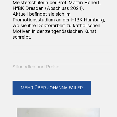
Meisterschülerin bei Prof. Martin Honert,
HfBK Dresden (Abschluss 2021).
Aktuell befindet sie sich im
Promotionsstudium an der HfBK Hamburg,
wo sie ihre Doktorarbeit zu katholischen
Motiven in der zeitgenössischen Kunst
schreibt.
Stipendien und Preise
2026 (zugesagt) Residenzstipendium in der
MEHR ÜBER JOHANNA FAILER
Baumwollspinnerei Leipzig, gefördert durch
die Kulturstiftung d. Freistaats Sachsen
(zugesagt)
2025 Stipendium Iniciarte, gefördert durch