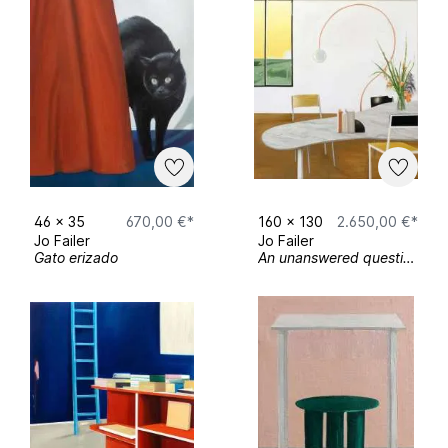
2014 Studienförderung der Friedrich-Ebert-
Stiftung - Grundförderung 2014 - 2018
Ausstellungen (Auswahl)
46
x
35
670,00 €*
160
x
130
2.650,00 €*
2025 Post-it, Espacio0 Galería, Huelva
Jo Failer
Jo Failer
Gato erizado
An unanswered question
A bunker of one’s own, Galerie Frise,
Hamburg (Solo)
Duro Ruido Blanco, Espacio0 Galería, Huelva
2024 Platafina, Estudios Retiro, Sevilla
This is all yours, Galerie Goldstudio, Halle
(Solo)