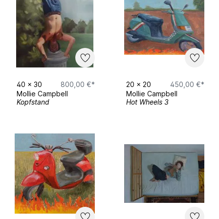
2023 Rundgang Bildende Kunst/ Alanus
Hochschule
2023 „SolidART“ / (Benefizausstellung
zugunsten des Afghanischen Frauenvereins) /
Fabrik 45, Bonn
40
x
30
800,00 €*
20
x
20
450,00 €*
Mollie Campbell
Mollie Campbell
Kopfstand
Hot Wheels 3