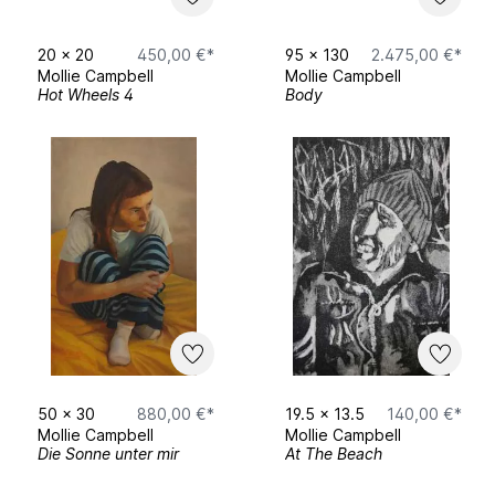
20
x
20
450,00 €*
95
x
130
2.475,00 €*
Mollie Campbell
Mollie Campbell
Hot Wheels 4
Body
50
x
30
880,00 €*
19.5
x
13.5
140,00 €*
Mollie Campbell
Mollie Campbell
Die Sonne unter mir
At The Beach