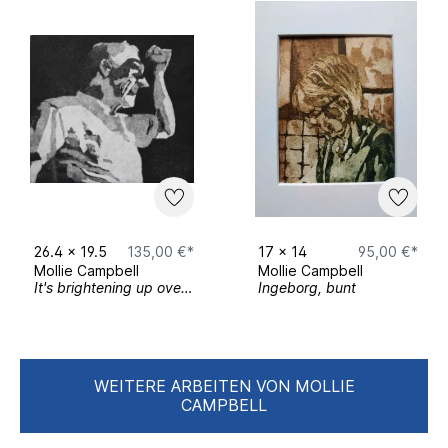
26.4
x
19.5
135,00 €*
17
x
14
95,00 €*
Mollie Campbell
Mollie Campbell
It's brightening up over there
Ingeborg, bunt
WEITERE ARBEITEN VON MOLLIE
CAMPBELL