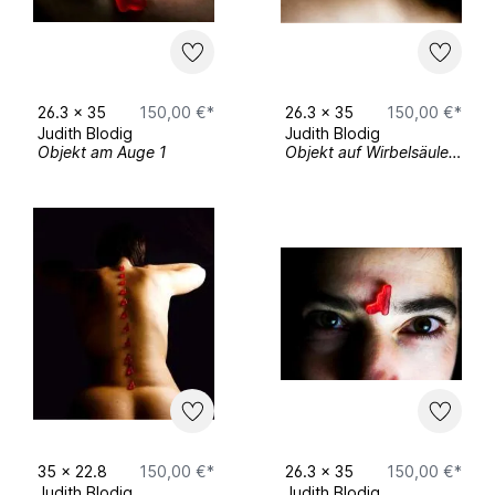
„Lock Down Look Up“ in Freiburg
Rundgang der Hochschule Macromedia
Freiburg
26.3
x
35
150,00 €*
26.3
x
35
150,00 €*
Judith Blodig
Judith Blodig
Objekt am Auge 1
Objekt auf Wirbelsäule 3
2021
1. Open Atelier Blodigart
2023
2. Open Atelier Blodigart Frühjahrsausstellung
des Kunstverein Trossingen
05/
Ausstellungsbeteiligung an der
Frühjahrsausstellung des Kunstverein
Trossingen
35
x
22.8
150,00 €*
26.3
x
35
150,00 €*
05/
Ausstellungsbeteiligung Kaiserwache
Judith Blodig
Judith Blodig