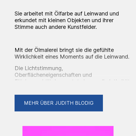
Sie arbeitet mit Ölfarbe auf Leinwand und
erkundet mit kleinen Objekten und ihrer
Stimme auch andere Kunstfelder.
Mit der Ölmalerei bringt sie die gefühlte
Wirklichkeit eines Moments auf die Leinwand.
Die Lichtstimmung,
Oberflächeneigenschaften und
Flächenverhältnisse nutzt sie, um die Intimität
des Augenblicks und die Verbindung der
Protagonisten zu zeigen.
MEHR ÜBER JUDITH BLODIG
Inspiriert durch ihre persönlichen
Verbindungen, schaffen ihre Arbeiten Räume
zur Reflexion über Emotionalität, Distanz und