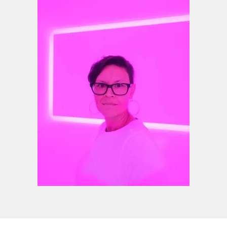
Berührung.
Vita
2025
Bachelor of Fine Arts - Freischaffende
Künstlerin
seit 2020
Studium der Bildenden Kunst an der
Macromedia Hochschule Freiburg bei Ben
Hübsch