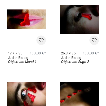
(Thüringen) und Schwerin (Mecklenburg-
Vorpommern), lebt und arbeitet seit 2013 in
Villingen-Schwenningen (Baden-
Württemberg)
Ausstellungen und Beteiligungen
17.7
x
35
150,00 €*
26.3
x
35
150,00 €*
Judith Blodig
Judith Blodig
Objekt am Mund 1
Objekt am Auge 2
seit 2020
Studium der Bildenden Kunst an der
Macromedia Hochschule Freiburg bei Ben
Hübsch
2020
Ausstellungsbeteiligung an der Initiative