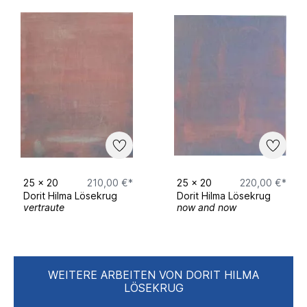
25
x
20
210,00 €*
25
x
20
220,00 €*
Dorit Hilma Lösekrug
Dorit Hilma Lösekrug
vertraute
now and now
WEITERE ARBEITEN VON DORIT HILMA
LÖSEKRUG