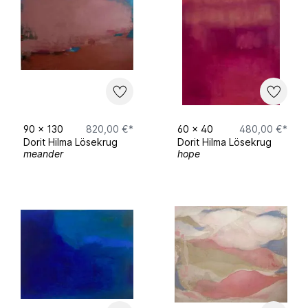
90
x
130
820,00 €*
60
x
40
480,00 €*
Dorit Hilma Lösekrug
Dorit Hilma Lösekrug
meander
hope