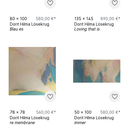
80
x
100
580,00 €*
135
x
145
890,00 €*
Dorit Hilma Lösekrug
Dorit Hilma Lösekrug
Blau es
Loving that is
78
x
78
560,00 €*
50
x
100
580,00 €*
Dorit Hilma Lösekrug
Dorit Hilma Lösekrug
re membrane
immer