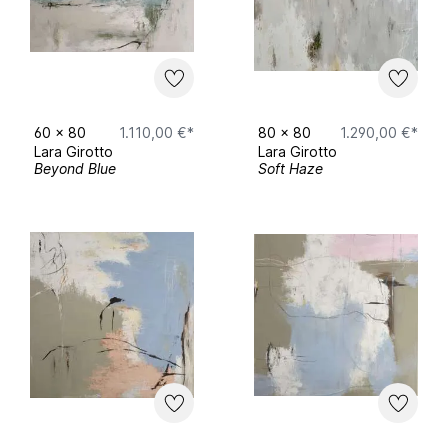
60
x
80
1.110,00 €*
80
x
80
1.290,00 €*
Lara Girotto
Lara Girotto
Beyond Blue
Soft Haze