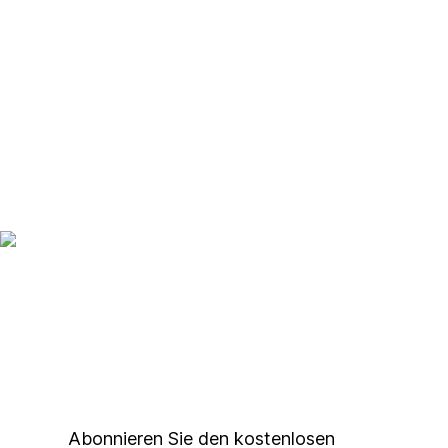
Up to date bleiben mit
unserem
Studierendenkunstmarkt
Newsletter
Abonnieren Sie den kostenlosen