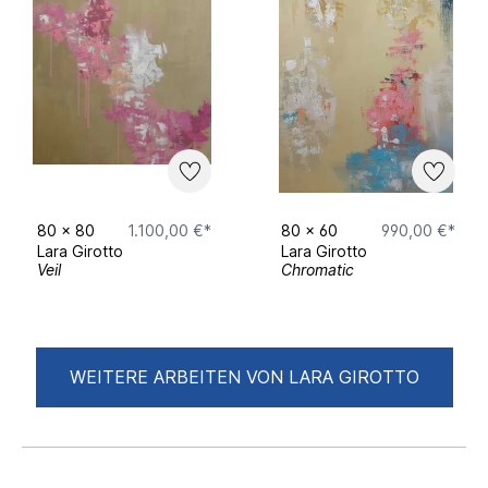
80
x
80
1.100,00 €*
80
x
60
990,00 €*
Lara Girotto
Lara Girotto
Veil
Chromatic
WEITERE ARBEITEN VON LARA GIROTTO