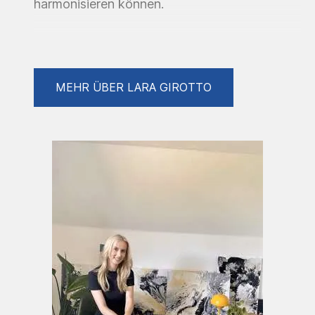
harmonisieren können.
Sie strebt danach, emotionale Resonanzen
durch ihre Kunstwerke zu erzeugen und die
MEHR ÜBER LARA GIROTTO
Betrachter*innen in eine Welt der Schönheit
und der Sinneseindrücke zu entführen. In
ihren Werken verfolgt sie Gleichgewicht aus
Kontrolle und Loslassen, zwischen gezielter
Gestaltung und den natürlichen Verläufen der
Farben. Ihr kreativer Prozess beinhaltet
experimentelles Arbeiten und das Erkunden
verschiedener Techniken und Materialien, um
einzigartige Effekte zu erzielen.
Ausstellungen