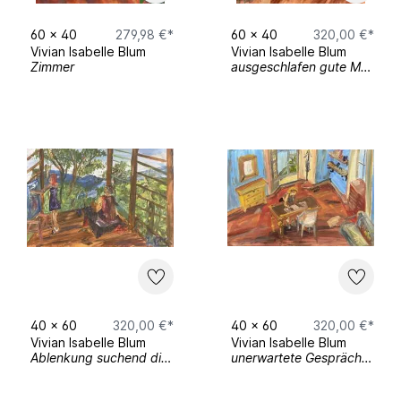
60
x
40
279,98 €*
60
x
40
320,00 €*
Vivian Isabelle Blum
Vivian Isabelle Blum
Zimmer
ausgeschlafen gute Musik füllt den Raum zitternd de kalten Boden unter mir, lachen, entspannte Freude mit anbahnendem Hunger
40
x
60
320,00 €*
40
x
60
320,00 €*
Vivian Isabelle Blum
Vivian Isabelle Blum
Ablenkung suchend die Hütte findend Räucherstäbchen riechend die Natur wahrnehmen und ins Bild übersetzend Ruhe finden gemeinsam
unerwartete Gespräche umhüllt von Wärme und Kälte zugleich Helligkeit mit Schatten Verwirrung beim schreiben konzentration spaltet sich