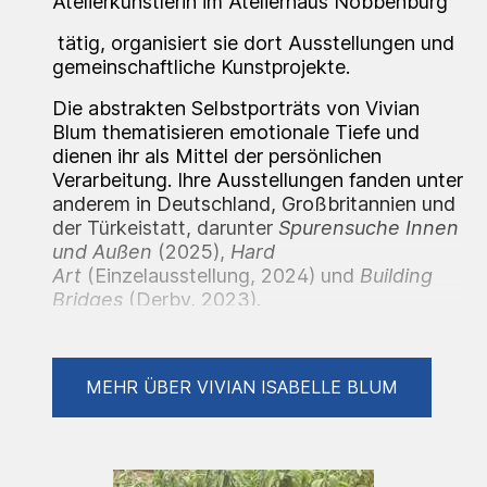
Atelierkünstlerin im Atelierhaus Nobbenburg
tätig, organisiert sie dort Ausstellungen und
gemeinschaftliche Kunstprojekte.
Die
abstrakten Selbstporträts von Vivian
Blum
thematisieren emotionale Tiefe und
dienen ihr als Mittel der persönlichen
Verarbeitung. Ihre Ausstellungen fanden unter
anderem in
Deutschland, Großbritannien und
der Türkei
statt, darunter
Spurensuche Innen
und Außen
(2025),
Hard
Art
(Einzelausstellung, 2024) und
Building
Bridges
(Derby, 2023).
Durch die Verbindung von
künstlerischer
Praxis, Bildungsarbeit und sozialem
MEHR ÜBER VIVIAN ISABELLE BLUM
Engagement
schafft sie emotionale Zugänge
und fördert den Dialog über kulturelle und
gesellschaftliche Grenzen hinweg.Expressive
und intuitive Kunst die abstrakte Gefühle auf
die Leinwand bringt.